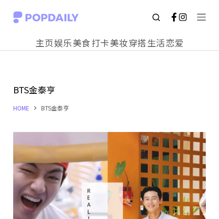
S
k
主页
娱乐
美食
打卡
美妆
穿搭
生活
恋爱
i
p
t
BTS金泰亨
o
c
HOME
BTS金泰亨
o
n
t
e
n
t