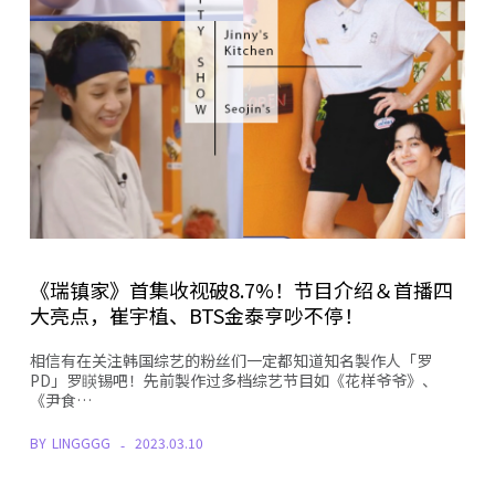
《瑞镇家》首集收视破8.7%！节目介绍＆首播四
大亮点，崔宇植、BTS金泰亨吵不停！
相信有在关注韩国综艺的粉丝们一定都知道知名製作人「罗
PD」罗䁐锡吧！先前製作过多档综艺节目如《花样爷爷》、
《尹食…
BY
LINGGGG
2023.03.10