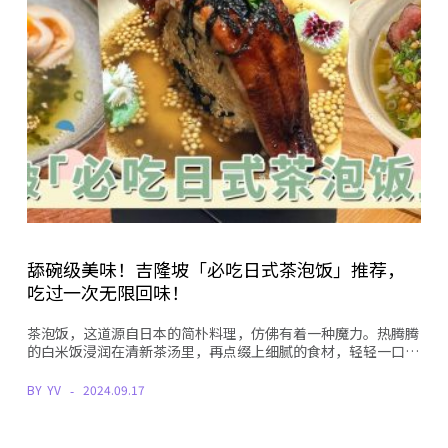
舔碗级美味！吉隆坡「必吃日式茶泡饭」推荐，
吃过一次无限回味！
茶泡饭，这道源自日本的简朴料理，仿佛有着一种魔力。热腾腾
的白米饭浸润在清新茶汤里，再点缀上细腻的食材，轻轻一口…
BY
YV
2024.09.17