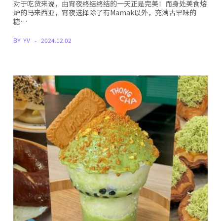
对于吃货来说，由宵夜终结终结的一天正是完美！而身处美食熔
炉的马来西亚，宵夜选择除了有Mamak以外，充满古早味的
糖…
BY
YV
2024.12.02