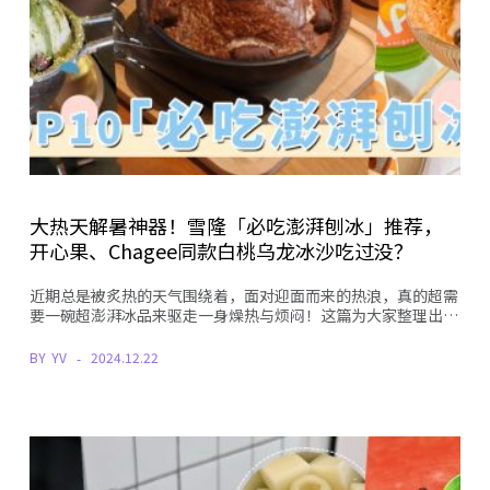
大热天解暑神器！雪隆「必吃澎湃刨冰」推荐，
开心果、Chagee同款白桃乌龙冰沙吃过没？
近期总是被炙热的天气围绕着，面对迎面而来的热浪，真的超需
要一碗超澎湃冰品来驱走一身燥热与烦闷！这篇为大家整理出…
BY
YV
2024.12.22