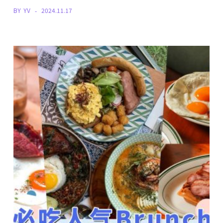
BY
YV
2024.11.17