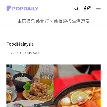
S
k
主页
娱乐
美食
打卡
美妆
穿搭
生活
恋爱
i
p
t
FoodMalaysia
o
c
HOME
FOODMALAYSIA
o
n
t
e
n
t