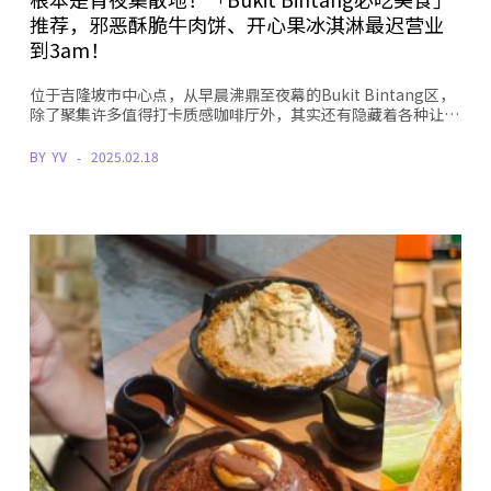
推荐，邪恶酥脆牛肉饼、开心果冰淇淋最迟营业
到3am！
位于吉隆坡市中心点，从早晨沸鼎至夜幕的Bukit Bintang区，
除了聚集许多值得打卡质感咖啡厅外，其实还有隐藏着各种让…
BY
YV
2025.02.18