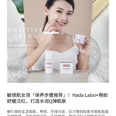
敏感肌女孩「保养步骤推荐」！Hada Labo+帮助
舒缓泛红，打造水润Q弹肌肤
被忙碌的生活周旋，熬夜、环境污染、压力等的因素导致肌肤越
来越敏感，动不动就泛红、干燥痕痒，尝试了好几种保养品问…