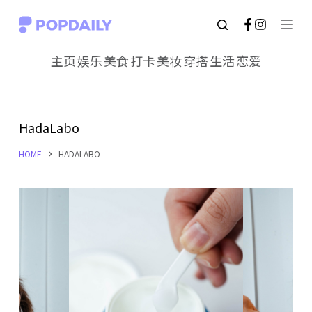
S
k
主页
娱乐
美食
打卡
美妆
穿搭
生活
恋爱
i
p
t
HadaLabo
o
c
HOME
HADALABO
o
n
t
e
n
t