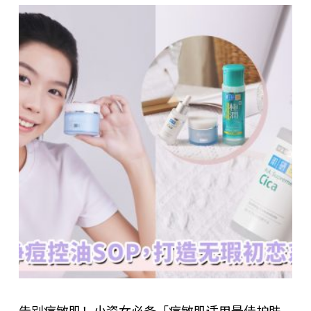
告别痘敏肌！小资女必备「痘敏肌适用最佳护肤