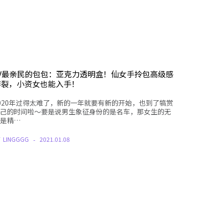
LV最亲民的包包：亚克力透明盒！仙女手拎包高级感
炸裂，小资女也能入手！
020年过得太难了，新的一年就要有新的开始，也到了犒赏
己的时间啦～要是说男生象征身份的是名车，那女生的无
是精…
Y
LINGGGG
2021.01.08