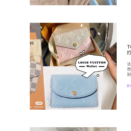
T
打
法
而
到
B