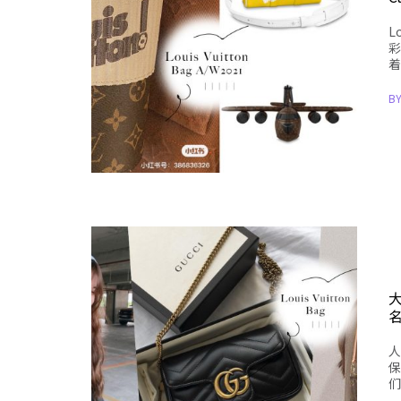
L
彩
着
B
大
人
保
们