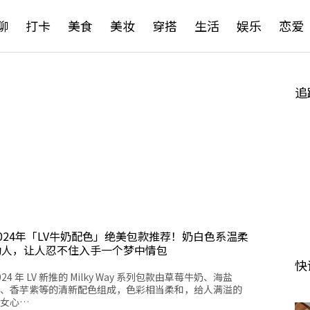
聊
打卡
美食
美妆
穿搭
生活
娱乐
恋爱
追
2024年「LV牛奶配色」绝美包款推荐！奶白色系温柔
动人，让人忍不住入手一个梦中情包
快
024 年 LV 新推的 Milky Way 系列包款由草莓牛奶、海盐
、香芋紫等的清新配色组成，色彩相当柔和，给人满溢的
女心…