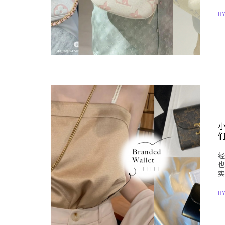
B
经
也
实
B