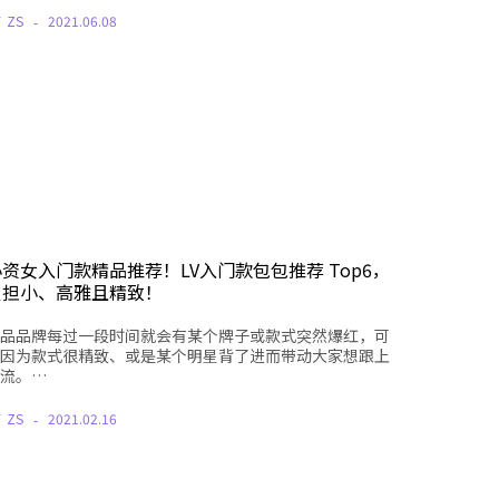
Y
ZS
2021.06.08
资女入门款精品推荐！LV入门款包包推荐 Top6，
负担小、高雅且精致！
品品牌每过一段时间就会有某个牌子或款式突然爆红，可
因为款式很精致、或是某个明星背了进而带动大家想跟上
流。…
Y
ZS
2021.02.16