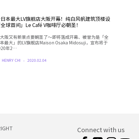
全日本最大LV旗舰店大阪开幕！纯白风帆建筑顶楼设
全球首间」Le Café V咖啡厅必朝圣！
大阪又有新景点要朝圣了～即将落成开幕、被誉为是「全
本最大」的LV旗舰店Maison Osaka Midosuji，宣布将于
020年2…
Y
HENRY CHI
2020.02.04
RIGHT
Connect with us