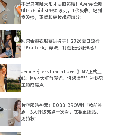
不是只有晒太阳才要擦防晒！Avène 全新
Ultra Fluid SPF50 系列，1秒吸收、轻到
像没擦，素颜和底妆都超加分！
别只会把衣服塞进裤子！2026夏日流行
「Bra Tuck」穿法，打造松弛辣妹感！
Jennie《Less than a Lover 》MV正式上
线！MV 4大细节曝光，性感造型与神秘男
主角成焦点
妆容服贴神器！BOBBI BROWN「妆前神
霜」3大升级亮点一次看，底妆更服贴、
更持妆！