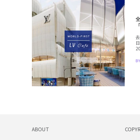
「
去
日
2
B
ABOUT
COPY