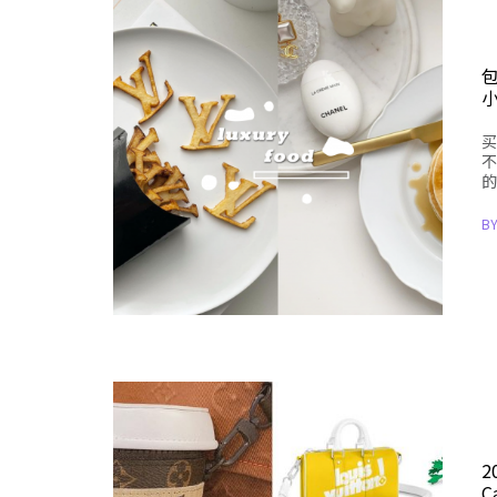
买
不
的
B
2
C