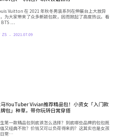
ouis Vuitton 在 2021 年秋冬男装系列在伸展台上大放异
，为大家带来了众多新颖包款，因而掀起了高度热议。看
 BTS …
Y
ZS
2021.07.09
马YouTuber Vivian推荐精品包！小资女「入门款
名牌包」种草，带你玩转日常穿搭
生第一款精品包到底该怎么选择？到底哪些品牌的包包既
值又经典不败？价钱又可以负荷得来的？这其实也是女孩
日常…