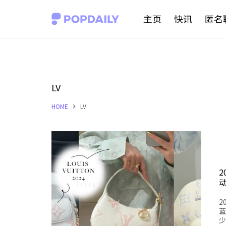
S
主页
快讯
匿名
k
i
p
t
LV
o
HOME
LV
c
o
n
t
e
n
2
t
蓝
少