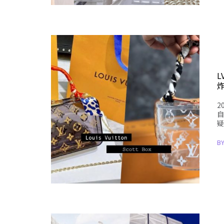
2
自
疑
B