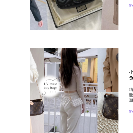
B
小
精
能
潮
B