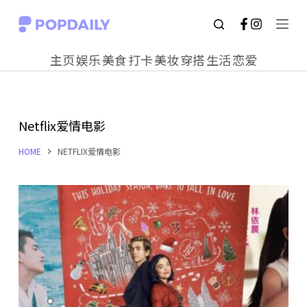
S
k
主页
娱乐
美食
打卡
美妆
穿搭
生活
恋爱
i
p
t
Netflix爱情电影
o
c
HOME
NETFLIX爱情电影
o
n
t
e
n
t