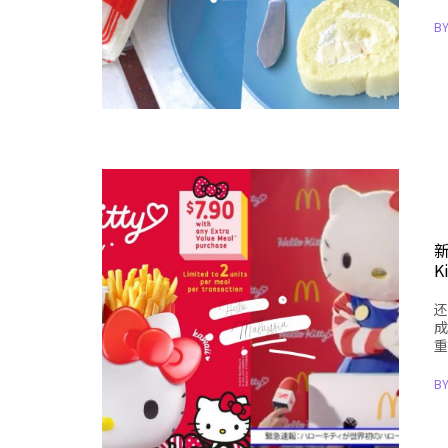
B
K
还
成
重
B