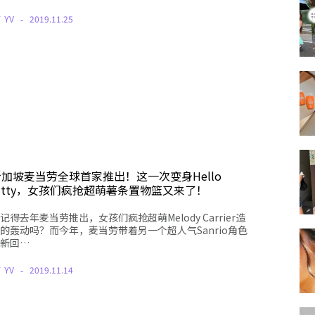
Y
YV
2019.11.25
新加坡麦当劳全球首家推出！这一次变身Hello
itty，女孩们疯抢超萌薯条置物篮又来了！
记得去年麦当劳推出，女孩们疯抢超萌Melody Carrier造
的轰动吗？而今年，麦当劳带着另一个超人气Sanrio角色
新回…
Y
YV
2019.11.14