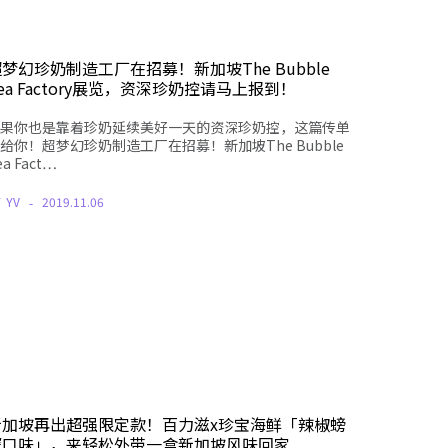
梦幻珍奶制造工厂在招募！新加坡The Bubble
ea Factory展览，资深珍奶控请马上报到！
果你也是靠着珍奶延续美好一天的资深珍奶控，这篇传单
给你！超梦幻珍奶制造工厂在招募！新加坡The Bubble
ea Fact…
Y
YV
2019.11.06
新加坡再出超强限定款！百力滋x珍宝海鲜「辣椒螃
蟹口味」，来轻松外带一盒新加坡风味回家