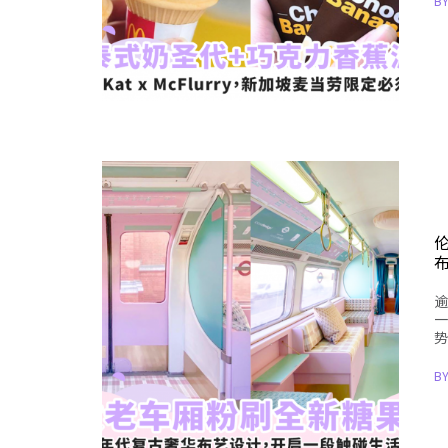
B
逾
一
势
B