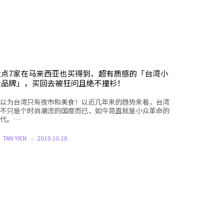
盘点7家在马来西亚也买得到、超有质感的「台湾小
众品牌」，买回去被狂问且绝不撞衫！
以为台湾只有夜市和美食！以近几年来的趋势来看，台湾
不只是个时尚潮流的国度而已，如今简直就是小众革命的
代。…
Y
TAN YIEN
2019.10.28