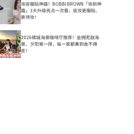
妆容服贴神器！BOBBI BROWN「妆前神
霜」3大升级亮点一次看，底妆更服贴、
更持妆！
2026槟城海景咖啡厅推荐！坐拥无敌海
景、夕阳第一排，每一家都美到舍不得
走！