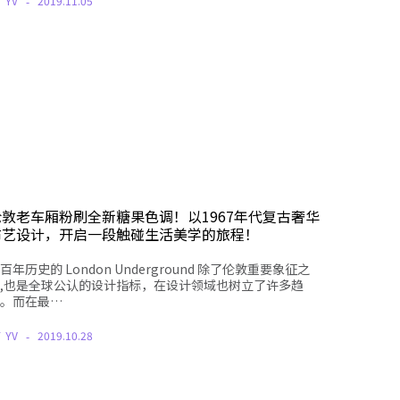
Y
YV
2019.11.05
伦敦老车厢粉刷全新糖果色调！以1967年代复古奢华
布艺设计，开启一段触碰生活美学的旅程！
百年历史的 London Underground 除了伦敦重要象征之
,也是全球公认的设计指标，在设计领域也树立了许多趋
。而在最…
Y
YV
2019.10.28