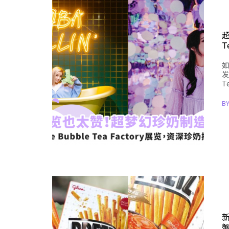
超
T
如
发
T
B