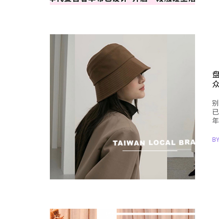
别
已
年
B