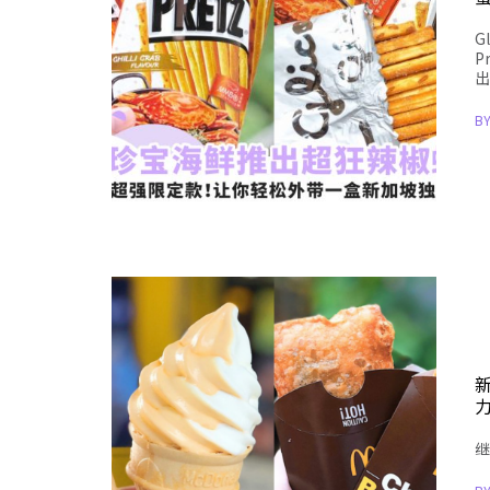
G
P
出
B
继