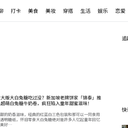
聊
打卡
美食
美妆
穿搭
生活
娱乐
恋爱
追
放大版大白兔糖吃过没？新加坡老牌饼家「锦泰」推
出超萌白兔糖牛奶卷，疯狂陷入童年甜蜜滋味！
快
甜的奶香滋味，经典的红蓝白三色包裝和那可以一同食用
透明糖纸，怀旧零食大白兔糖绝对是許多人忆起童年回忆
美好…