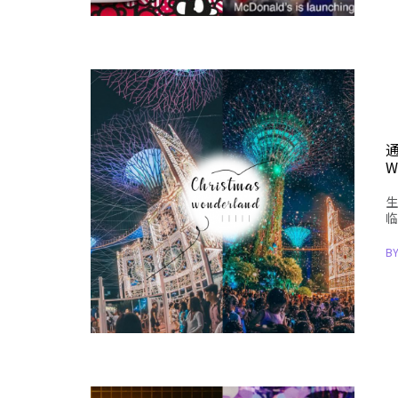
通
W
生
临
B