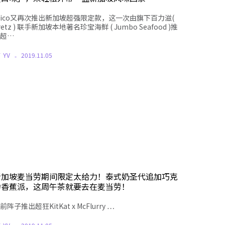
lico又再次推出新加坡超强限定款，这一次由旗下百力滋(
retz ) 联手新加坡本地著名珍宝海鲜 ( Jumbo Seafood )推
超…
Y
YV
2019.11.05
新加坡麦当劳期间限定太给力！泰式奶圣代追加巧克
力香蕉派，这周午茶就要去在麦当劳！
前阵子推出超狂
KitKat x McFlurry
…