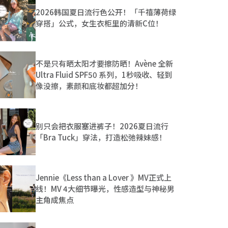
2026韩国夏日流行色公开！「千禧薄荷绿
穿搭」公式，女生衣柜里的清新C位！
不是只有晒太阳才要擦防晒！Avène 全新
Ultra Fluid SPF50 系列，1秒吸收、轻到
像没擦，素颜和底妆都超加分！
别只会把衣服塞进裤子！2026夏日流行
「Bra Tuck」穿法，打造松弛辣妹感！
Jennie《Less than a Lover 》MV正式上
线！MV 4大细节曝光，性感造型与神秘男
主角成焦点