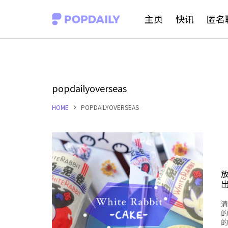
S
主页
快讯
匿名
k
i
p
t
popdailyoverseas
o
HOME
POPDAILYOVERSEAS
c
o
n
t
e
n
清
t
的
的