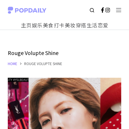
S
k
主页
娱乐
美食
打卡
美妆
穿搭
生活
恋爱
i
p
t
Rouge Volupte Shine
o
c
HOME
ROUGE VOLUPTE SHINE
o
n
t
e
n
t