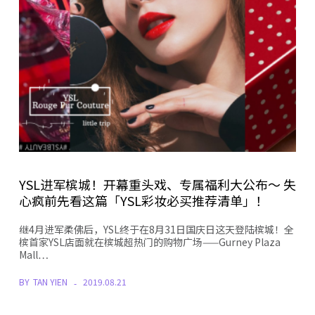
YSL进军槟城！开幕重头戏、专属福利大公布～ 失
心疯前先看这篇「YSL彩妆必买推荐清单」！
继4月进军柔佛后，YSL终于在8月31日国庆日这天登陆槟城！全
槟首家YSL店面就在槟城超热门的购物广场——Gurney Plaza
Mall…
BY
TAN YIEN
2019.08.21