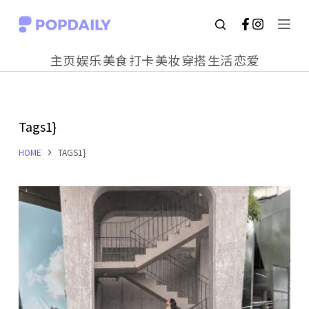
S
k
主页
娱乐
美食
打卡
美妆
穿搭
生活
恋爱
i
p
t
Tags1}
o
c
HOME
TAGS1}
o
n
t
e
n
t