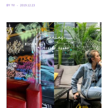
BY
YV
2019.12.23