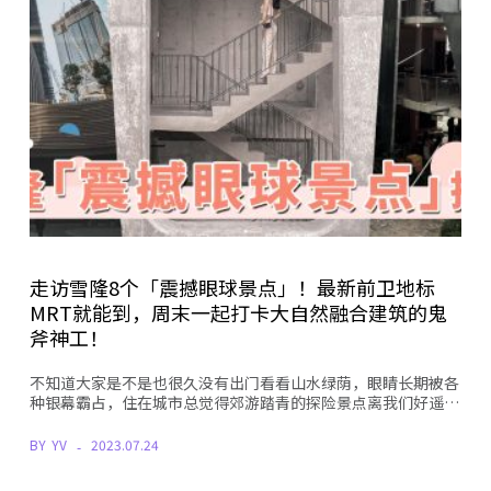
走访雪隆8个「震撼眼球景点」！最新前卫地标
MRT就能到，周末一起打卡大自然融合建筑的鬼
斧神工！
不知道大家是不是也很久没有出门看看山水绿荫，眼睛长期被各
种银幕霸占，住在城市总觉得郊游踏青的探险景点离我们好遥…
BY
YV
2023.07.24