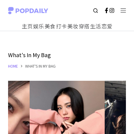
S
k
主页
娱乐
美食
打卡
美妆
穿搭
生活
恋爱
i
p
t
What's In My Bag
o
c
HOME
WHAT'S IN MY BAG
o
n
t
e
n
t