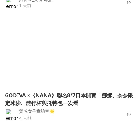
19
1 天前
GODIVA ×《NANA》聯名8/7日本開賣！娜娜、奈奈限
定冰沙、隨行杯與托特包一次看
質感女子實驗室🌟
19
2 天前