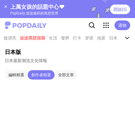
上萬女孩的話題中心❤
開啟IG
PopDaily 波波黛莉的異想世界
選物
妝漂亮
波波異想假期
生活
發胖
打卡
穿搭
泡菜
日本
娛樂
日本版
日本最新潮流文化情報
編輯精選
創作者精選
全部文章