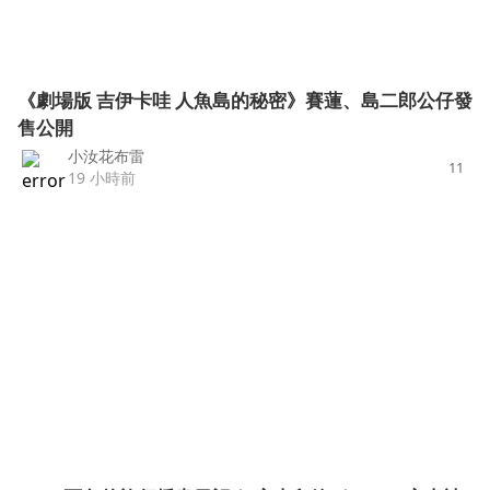
《劇場版 吉伊卡哇 人魚島的秘密》賽蓮、島二郎公仔發
售公開
小汝花布雷
11
19 小時前