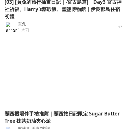
[03] [頁兔的旅行插畫日記｜-宮古島篇]｜Day3 宮古神
社祈福、Harry’s蒜蝦飯、雪鹽博物館｜伊良部島住宿
初體
頁兔
12
1 天前
關西機場伴手禮推薦｜關西旅日記限定 Sugar Butter
Tree 抹茶奶油夾心派
熊愛食_美食X劇評