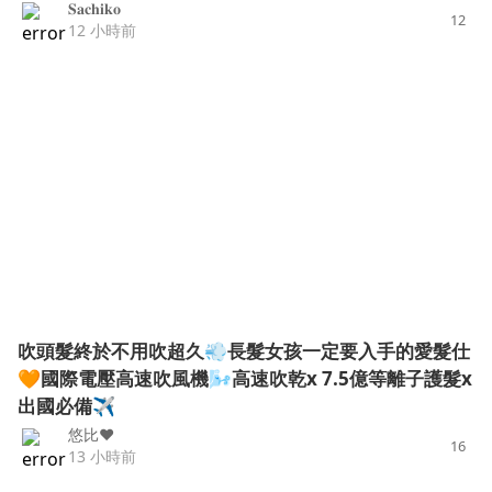
𝐒𝐚𝐜𝐡𝐢𝐤𝐨
12
12 小時前
吹頭髮終於不用吹超久💨長髮女孩一定要入手的愛髮仕
🧡國際電壓高速吹風機🌬️高速吹乾x 7.5億等離子護髮x
出國必備✈
悠比❤️
16
13 小時前