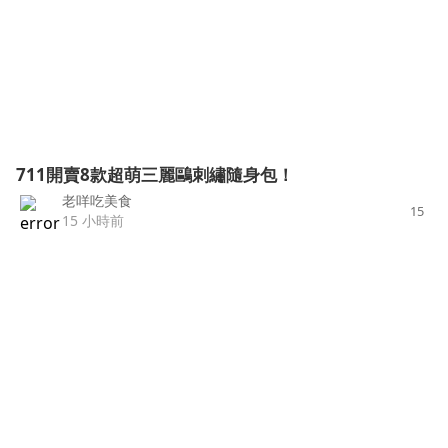
711開賣8款超萌三麗鷗刺繡隨身包！
老咩吃美食
15
15 小時前