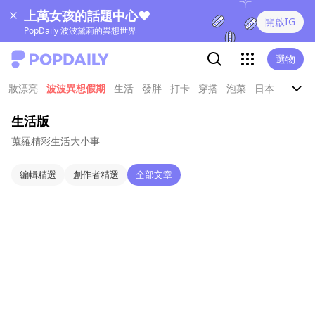
上萬女孩的話題中心❤
開啟IG
PopDaily 波波黛莉的異想世界
選物
妝漂亮
波波異想假期
生活
發胖
打卡
穿搭
泡菜
日本
娛樂
生活版
蒐羅精彩生活大小事
編輯精選
創作者精選
全部文章