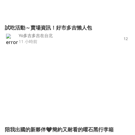
試吃活動～賣場資訊！好市多吉懶人包
Yo多吉多吉在台北
12
11 小時前
陪我出國的新夥伴🖤簡約又耐看的曜石黑行李箱