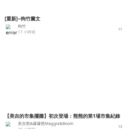
[重新]--狗竹圖文
狗竹
11
17 小時前
【美吉的市集擺攤】初次登場：熊熊的第1場市集紀錄
美吉熊&爆爆熊Maggie&Boom
13