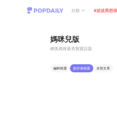
分類
#波波異想
媽咪兒版
網美媽咪最夯寶寶話題
編輯精選
創作者精選
全部文章