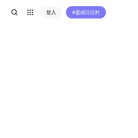
登入
#靈感日日村