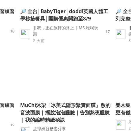
習練習
🔎 全台│BabyTiger│doddl英國人體工
🔎 
學秒拾餐具│團購優惠開跑至8/9
列完整
▎我，正在旅行的路上 | MS.吃喝玩
18
17
樂
2 天前
習練習
MuChi沐柒「冰美式隱形緊實面膜」敷的
樂木集
音波面膜｜擺脫泡泡腫臉｜告別熬夜腫臉
更有儀
｜我的縮時精緻秘訣
19
2
皮球媽就是愛分享