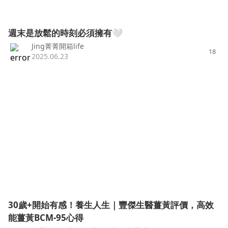
週末是放鬆的時刻必須擁有🤍
Jing菁菁開箱life
18
2025.06.23
30歲+開始有感！養生人生｜豐傑生醫薑黃評價，高效
能薑黃BCM-95心得