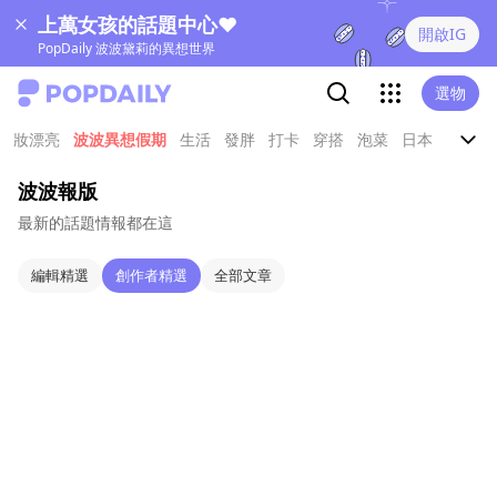
上萬女孩的話題中心❤
開啟IG
PopDaily 波波黛莉的異想世界
選物
妝漂亮
波波異想假期
生活
發胖
打卡
穿搭
泡菜
日本
娛樂
波波報版
最新的話題情報都在這
編輯精選
創作者精選
全部文章