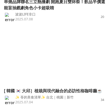
串燒品牌聯名三立熱播劇 開跑夏日雙杯祭！飲品半價還
能盲抽戲劇角色小卡超吸睛
波波LIFE非口
20
2025.07.08
[ 韓國 🇰🇷 大邱］植栽與現代融合的必訪性格咖啡廳☕️
✨ 苓的美食清單✨ 台北｜桃園｜新竹
34
2025.07.04