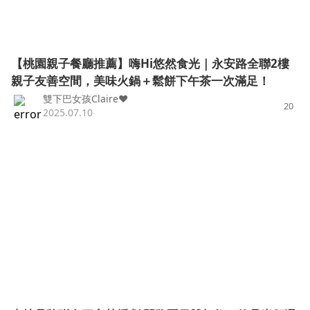
【桃園親子餐廳推薦】嗨Hi悠然食光｜永安路全聯2樓
親子友善空間，美味火鍋＋鬆餅下午茶一次滿足！
雙下巴女孩Claire❤
20
2025.07.10