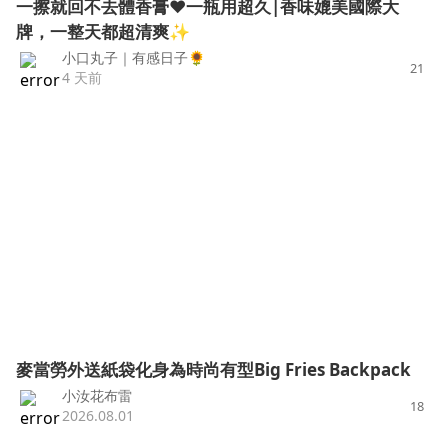
一擦就回不去體香膏❤️一瓶用超久|香味媲美國際大
牌，一整天都超清爽✨
小口丸子｜有感日子🌻
21
4 天前
麥當勞外送紙袋化身為時尚有型Big Fries Backpack
小汝花布雷
18
2026.08.01