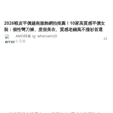
2026蝦皮平價越南服飾網拍推薦！10家高質感平價女
裝：個性彎刀褲、度假美衣、質感老錢風不撞衫首選
AMO阿驀 ig: wheniam20
23
3 天前