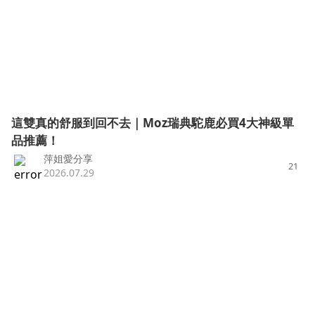
這雙真的舒服到回不去｜Moz瑞典駝鹿必買4大神級單
品推薦！
萍姐愛分享
21
2026.07.29