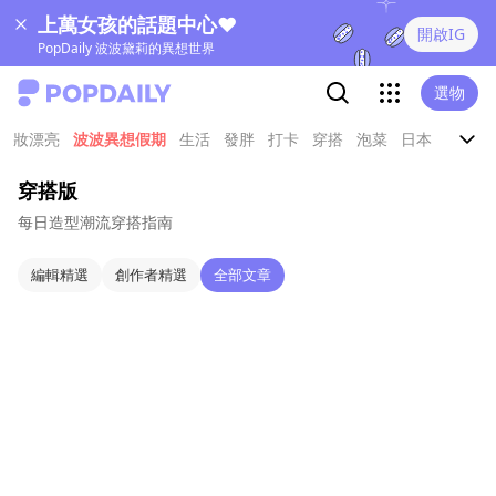
上萬女孩的話題中心❤
開啟IG
PopDaily 波波黛莉的異想世界
選物
妝漂亮
波波異想假期
生活
發胖
打卡
穿搭
泡菜
日本
娛樂
穿搭版
每日造型潮流穿搭指南
編輯精選
創作者精選
全部文章