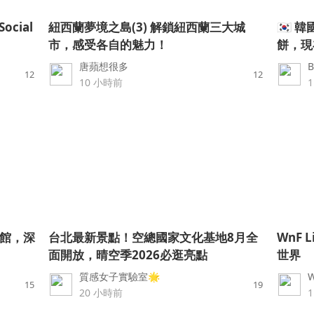
Social
紐西蘭夢境之島(3) 解鎖紐西蘭三大城
🇰🇷
市，感受各自的魅力！
餅，現
唐蘋想很多
12
12
10 小時前
館，深
台北最新景點！空總國家文化基地8月全
WnF 
面開放，晴空季2026必逛亮點
世界
質感女子實驗室🌟
W
15
19
20 小時前