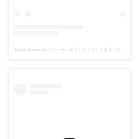
A post shared by スニーカー女子 / ストリート女子 / スニジョ (@sneaker_zyoshi)