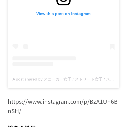
View this post on Instagram
A post shared by スニーカー女子 / ストリート女子 / スニジョ (@sneaker_zyoshi)
https://www.instagram.com/p/BzA1Un6B
nSH/