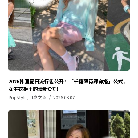
2026韩国夏日流行色公开！「千禧薄荷绿穿搭」公式，
女生衣柜里的清新C位！
PopStyle
,
自寫文章
2026.08.07