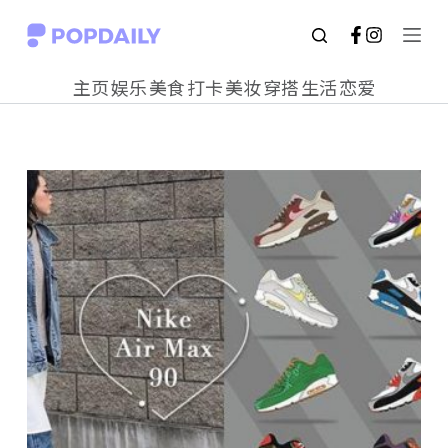
S
k
主页
娱乐
美食
打卡
美妆
穿搭
生活
恋爱
i
p
t
o
c
o
n
t
e
n
t