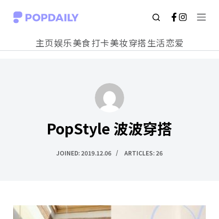
S
k
主页
娱乐
美食
打卡
美妆
穿搭
生活
恋爱
i
p
t
o
c
PopStyle 波波穿搭
o
n
JOINED: 2019.12.06
ARTICLES: 26
t
e
n
t