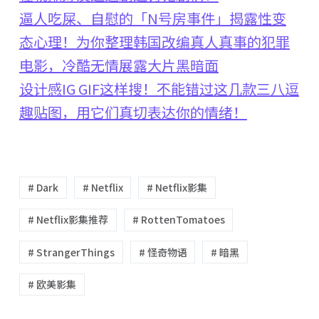
逼人吃屎、自慰的「N号房事件」揭露性变
态心理！为你整理韩国改编真人真事的犯罪
电影，冷酷无情展露大片黑暗面
设计感IG GIF这样搜！不能错过这几款三八逗
趣贴图，用它们真切表达你的情绪！
# Dark
# Netflix
# Netflix影集
# Netflix影集推荐
# RottenTomatoes
# StrangerThings
# 怪奇物语
# 暗黑
# 欧美影集