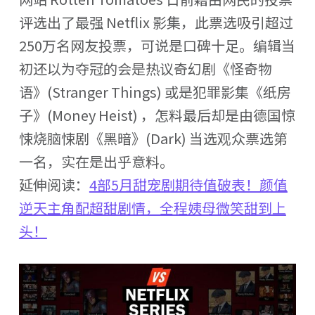
评选出了最强 Netflix 影集，此票选吸引超过
250万名网友投票，可说是口碑十足。编辑当
初还以为夺冠的会是热议奇幻剧《怪奇物
语》(Stranger Things) 或是犯罪影集《纸房
子》(Money Heist) ，怎料最后却是由德国惊
悚烧脑悚剧《黑暗》(Dark) 当选观众票选第
一名，实在是出乎意料。
延伸阅读：
4部5月甜宠剧期待值破表！颜值
逆天主角配超甜剧情，全程姨母微笑甜到上
头！