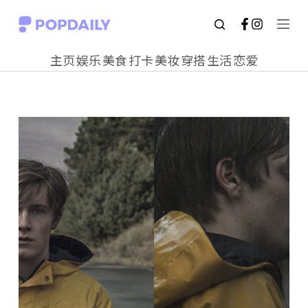
S
k
主页
娱乐
美食
打卡
美妆
穿搭
生活
恋爱
i
p
t
o
c
o
n
t
e
n
t