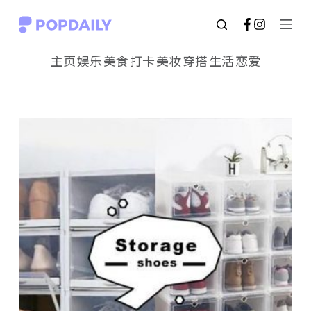
S
k
主页
娱乐
美食
打卡
美妆
穿搭
生活
恋爱
i
p
t
o
c
o
n
t
e
n
t