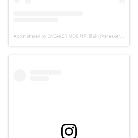
A post shared by SNEAKER MOB 球鞋暴徒 (@sneakermob)