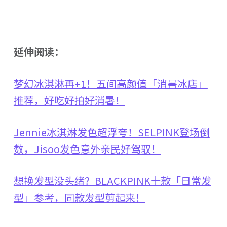
延伸阅读：
梦幻冰淇淋再+1！五间高颜值「消暑冰店」
推荐，好吃好拍好消暑！
Jennie冰淇淋发色超浮夸！SELPINK登场倒
数，Jisoo发色意外亲民好驾驭！
想换发型没头绪？BLACKPINK十款「日常发
型」参考，同款发型剪起来！