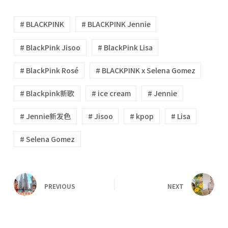
# BLACKPINK
# BLACKPINK Jennie
# BlackPink Jisoo
# BlackPink Lisa
# BlackPink Rosé
# BLACKPINK x Selena Gomez
# Blackpink新歌
# ice cream
# Jennie
# Jennie新发色
# Jisoo
# kpop
# Lisa
# Selena Gomez
PREVIOUS
NEXT