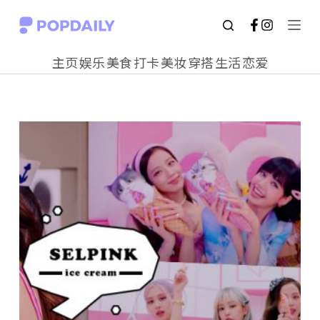
S
k
主页
娱乐
美食
打卡
美妆
穿搭
生活
恋爱
i
p
t
o
c
o
n
t
e
n
t