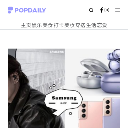
S
k
主页
娱乐
美食
打卡
美妆
穿搭
生活
恋爱
i
p
t
o
c
o
n
t
e
n
t