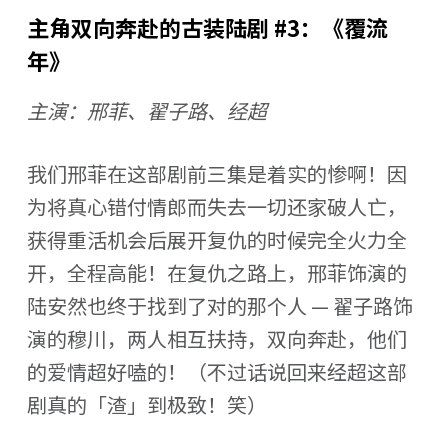
主角双向奔赴的古装陆剧 #3：《覆流
年》
主演：邢菲、翟子路、经超
我们邢菲在这部剧前三集是着实的惨啊！因
为将真心错付情郎而失去一切还家破人亡，
获得重活机会后展开复仇的时候完全火力全
开，全程高能！在复仇之路上，邢菲饰演的
陆安然也终于找到了对的那个人 — 翟子路饰
演的穆川，两人相互扶持，双向奔赴，他们
的爱情超好嗑的！（不过话说回来经超这部
剧真的「渣」到极致！笑）