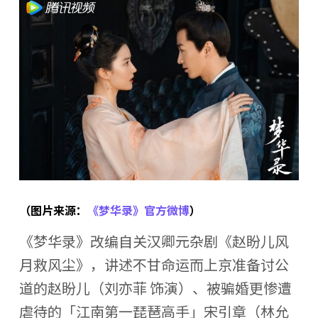
（图片来源：
《梦华录》官方微博
）
《梦华录》改编自关汉卿元杂剧《赵盼儿风
月救风尘》，讲述不甘命运而上京准备讨公
道的赵盼儿（刘亦菲 饰演）、被骗婚更惨遭
虐待的「江南第一琵琶高手」宋引章（林允