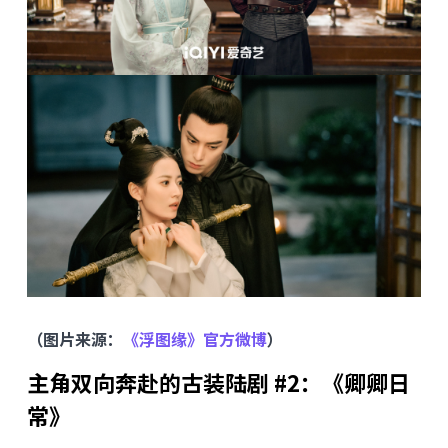
（图片来源：
《浮图缘》官方微博
）
主角双向奔赴的古装陆剧 #2：《卿卿日
常》