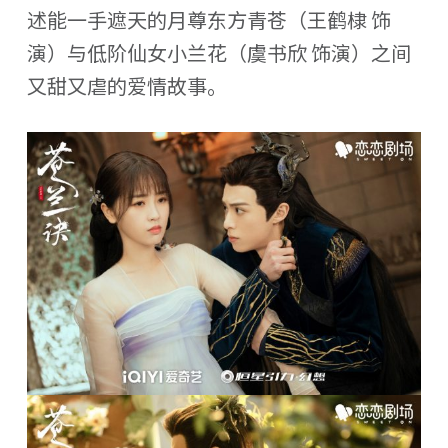
述能一手遮天的月尊东方青苍（王鹤棣 饰
演）与低阶仙女小兰花（虞书欣 饰演）之间
又甜又虐的爱情故事。