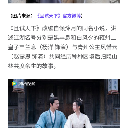
（图片来源：
《且试天下》官方微博
）
《且试天下》改编自倾泠月的同名小说，讲
述江湖名号分别是黑丰息和白风夕的雍州二
皇子丰兰息（杨洋 饰演）与青州公主风惜云
（赵露思 饰演）共同经历种种困境后归隐山
林共度余生的故事。