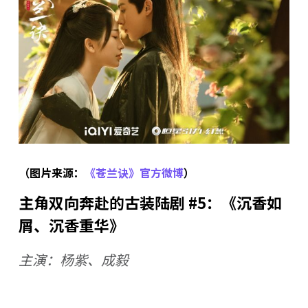
（图片来源：
《苍兰诀》官方微博
）
主角双向奔赴的古装陆剧 #5：《沉香如
屑、沉香重华》
主演：杨紫、成毅