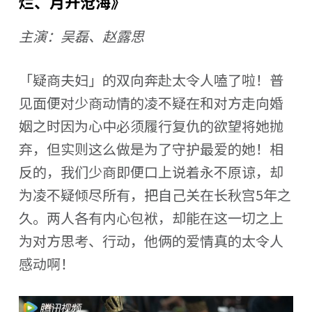
烂、月升沧海》
主演：吴磊、赵露思
「疑商夫妇」的双向奔赴太令人嗑了啦！普
见面便对少商动情的凌不疑在和对方走向婚
姻之时因为心中必须履行复仇的欲望将她抛
弃，但实则这么做是为了守护最爱的她！相
反的，我们少商即便口上说着永不原谅，却
为凌不疑倾尽所有，把自己关在长秋宫5年之
久。两人各有内心包袱，却能在这一切之上
为对方思考、行动，他俩的爱情真的太令人
感动啊！