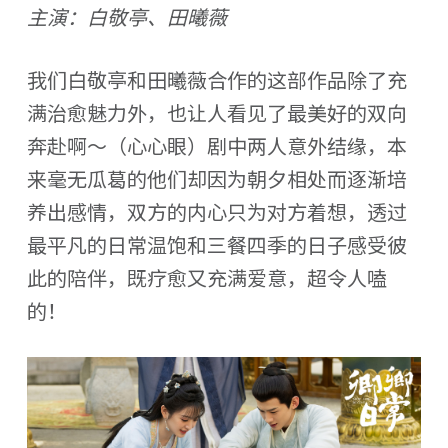
主演：白敬亭、田曦薇
我们白敬亭和田曦薇合作的这部作品除了充
满治愈魅力外，也让人看见了最美好的双向
奔赴啊～（心心眼）剧中两人意外结缘，本
来毫无瓜葛的他们却因为朝夕相处而逐渐培
养出感情，双方的内心只为对方着想，透过
最平凡的日常温饱和三餐四季的日子感受彼
此的陪伴，既疗愈又充满爱意，超令人嗑
的！