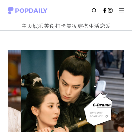
S
k
主页
娱乐
美食
打卡
美妆
穿搭
生活
恋爱
i
p
t
o
c
o
n
t
e
n
t