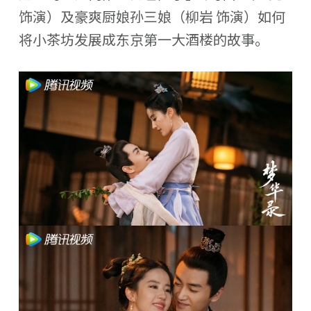
饰演）及豪爽厨娘孙三娘（柳岩 饰演）如何
将小茶坊发展成东京第一大酒楼的故事。