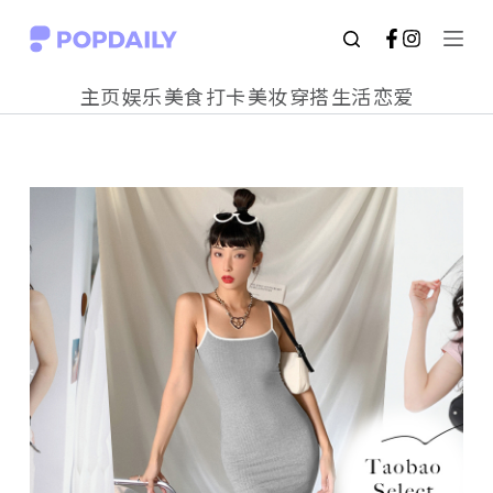
S
k
主页
娱乐
美食
打卡
美妆
穿搭
生活
恋爱
i
p
t
o
c
o
n
t
e
n
t