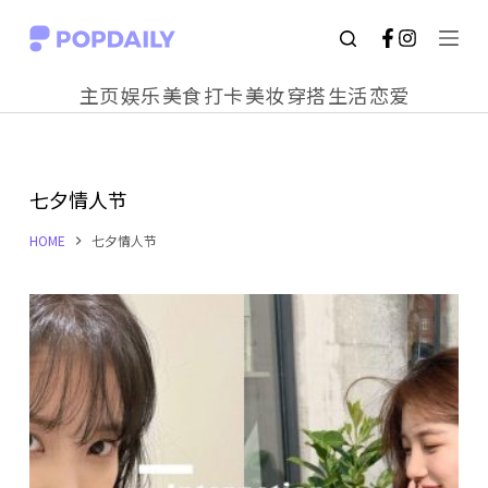
S
k
主页
娱乐
美食
打卡
美妆
穿搭
生活
恋爱
i
p
t
七夕情人节
o
c
HOME
七夕情人节
o
n
t
e
n
t