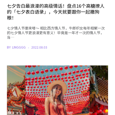
七夕告白最浪漫的高级情话！盘点16个高糖撩人
的「七夕表白语录」，今天就要跟你一起撒狗
粮！
七夕情人节要来喽～ 相比西方情人节，牛郎织女每年相聚一次
的七夕情人节更浪漫更有意义！毕竟是一年才一次的情人节，
当…
BY
LINGGGG
2022.08.03