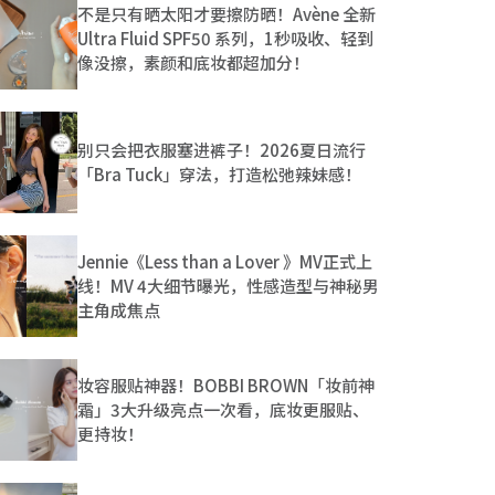
不是只有晒太阳才要擦防晒！Avène 全新
Ultra Fluid SPF50 系列，1秒吸收、轻到
像没擦，素颜和底妆都超加分！
别只会把衣服塞进裤子！2026夏日流行
「Bra Tuck」穿法，打造松弛辣妹感！
Jennie《Less than a Lover 》MV正式上
线！MV 4大细节曝光，性感造型与神秘男
主角成焦点
妆容服贴神器！BOBBI BROWN「妆前神
霜」3大升级亮点一次看，底妆更服贴、
更持妆！