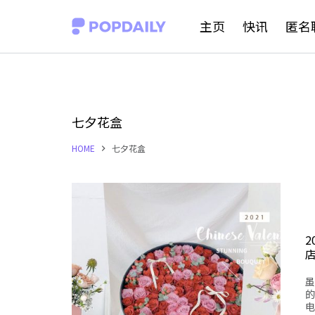
S
主页
快讯
匿名
k
i
p
t
七夕花盒
o
HOME
七夕花盒
c
o
n
t
2
e
n
虽
t
的
电