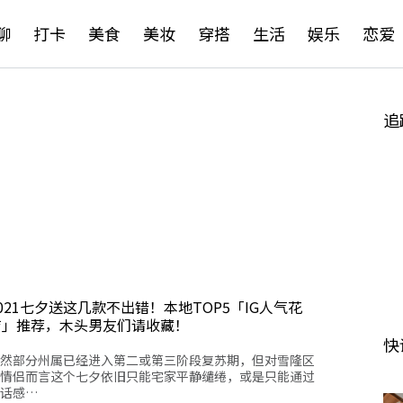
聊
打卡
美食
美妆
穿搭
生活
娱乐
恋爱
追
021七夕送这几款不出错！本地TOP5「IG人气花
店」推荐，木头男友们请收藏！
快
然部分州属已经进入第二或第三阶段复苏期，但对雪隆区
情侣而言这个七夕依旧只能宅家平静缱绻，或是只能通过
话感…