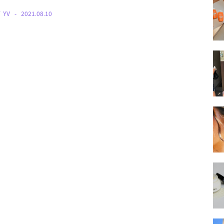
Y
YV
2021.08.10