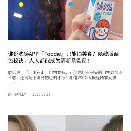
谁说滤镜APP『Foodie』只能拍美食？隐藏版调
色秘诀，人人都能成为清新系欧尼！
俗话说：「江湖在走，自拍要有。」但光拥有完美的自拍姿势还
不够，还得配上满分的色调才行！相信VSCO大概是所有女孩
一…
BY
HAYLEY
2020.03.27