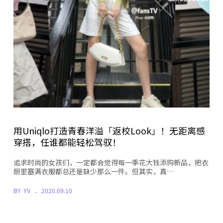
用Uniqlo打造青春洋溢「返校Look」！无距离感
穿搭，任谁都能轻松驾驭！
追求时尚的女孩们，一定都会觉得每一季花大钱添购新品，把衣
厨里塞满衣服都总还是缺少那么一件。但其实，真…
BY
YV
2020.09.10