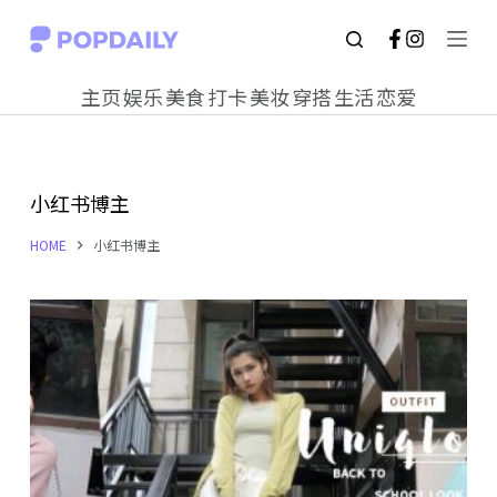
S
k
主页
娱乐
美食
打卡
美妆
穿搭
生活
恋爱
i
p
t
小红书博主
o
c
HOME
小红书博主
o
n
t
e
n
t