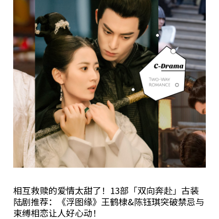
相互救赎的爱情太甜了！13部「双向奔赴」古装
陆剧推荐：《浮图缘》王鹤棣&陈钰琪突破禁忌与
束缚相恋让人好心动！