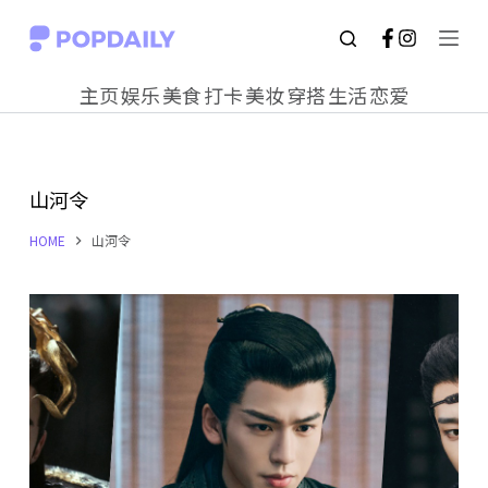
S
k
主页
娱乐
美食
打卡
美妆
穿搭
生活
恋爱
i
p
t
山河令
o
c
HOME
山河令
o
n
t
e
n
t