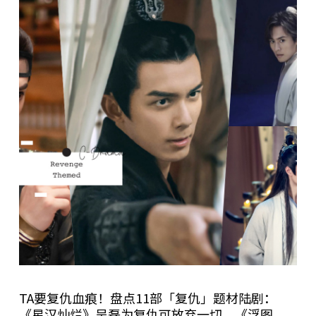
TA要复仇血痕！盘点11部「复仇」题材陆剧：
《星汉灿烂》吴磊为复仇可放弃一切，《浮图