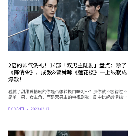
2倍的帅气洗礼！14部「双男主陆剧」盘点：除了
《陈情令》，成毅&曾舜晞《莲花楼》一上线就成
爆款！
看腻了甜甜爱情剧的你是否想转换口味呢～？那你就不容错过不
是单一男、女主角，而是双男主的电视剧啦！剧中比起感情线…
BY
YANTI
2023.02.17