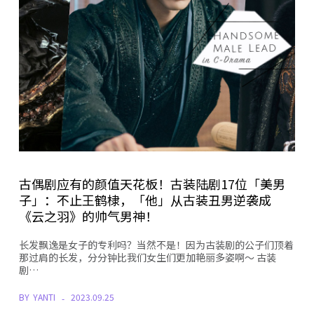
古偶剧应有的颜值天花板！古装陆剧17位「美男
子」：不止王鹤棣，「他」从古装丑男逆袭成
《云之羽》的帅气男神！
长发飘逸是女子的专利吗？当然不是！因为古装剧的公子们顶着
那过肩的长发，分分钟比我们女生们更加艳丽多姿啊～ 古装
剧…
BY
YANTI
2023.09.25