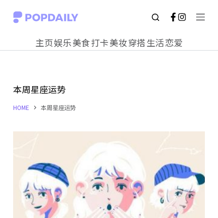
S
k
主页
娱乐
美食
打卡
美妆
穿搭
生活
恋爱
i
p
t
本周星座运势
o
c
HOME
本周星座运势
o
n
t
e
n
t