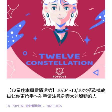
【12星座本周爱情运势】10/04~10/10水瓶欲擒故
纵让你更抢手～射手请注意身旁太过殷勤的人
BY
POPLOVE 波波邱比特
2020.10.05