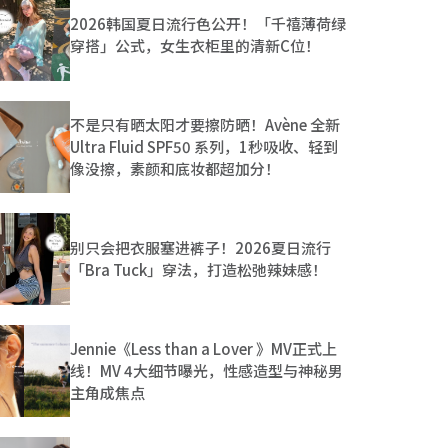
2026韩国夏日流行色公开！「千禧薄荷绿
穿搭」公式，女生衣柜里的清新C位！
不是只有晒太阳才要擦防晒！Avène 全新
Ultra Fluid SPF50 系列，1秒吸收、轻到
像没擦，素颜和底妆都超加分！
别只会把衣服塞进裤子！2026夏日流行
「Bra Tuck」穿法，打造松弛辣妹感！
Jennie《Less than a Lover 》MV正式上
线！MV 4大细节曝光，性感造型与神秘男
主角成焦点