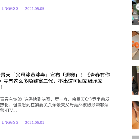
Y
LINGGGG
2021.05.05
余景天「父母涉黄涉毒」宣布「退赛」！《青春有你
3》竟有这么多隐藏富二代，不出道可回家继承家
业！
青春有你3》选秀快到决赛，罗一舟、余景天C位竞争愈发
热化，但没想到在紧要关头余景天父母竟然被爆涉嫌非法
营KTV…
Y
LINGGGG
2021.05.01