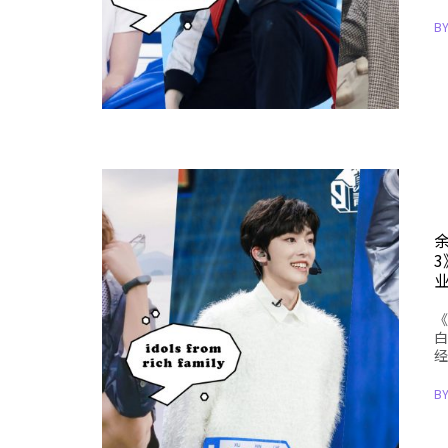
B
《
白
经
B