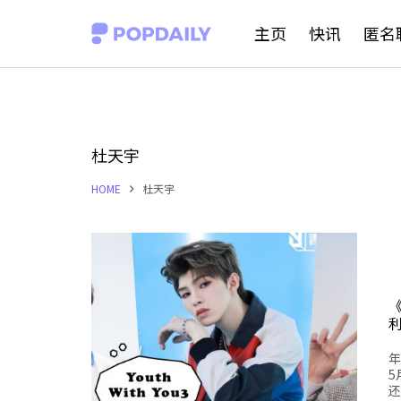
S
主页
快讯
匿名
k
i
p
t
杜天宇
o
HOME
杜天宇
c
o
n
t
e
n
年
t
5
还