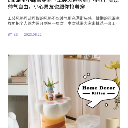
帅气自由，小心男友也跟你抢着穿
工装风格可盐可甜的风格不仅帅气更充满街头感，慵懒的氛围拿
捏更把个人魅力晋升到另一层次。本次就带大家来挑选一套工…
BY
ZS
2023.06.22