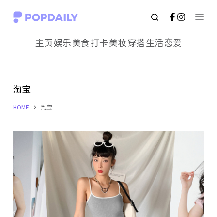
S
k
主页
娱乐
美食
打卡
美妆
穿搭
生活
恋爱
i
p
t
淘宝
o
c
HOME
淘宝
o
n
t
e
n
t