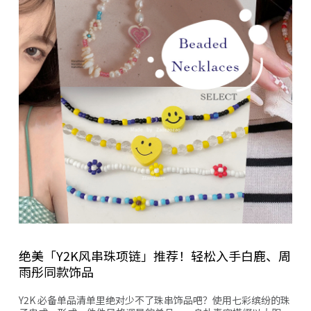
绝美「Y2K风串珠项链」推荐！轻松入手白鹿、周
雨彤同款饰品
Y2K 必备单品清单里绝对少不了珠串饰品吧？使用七彩缤纷的珠