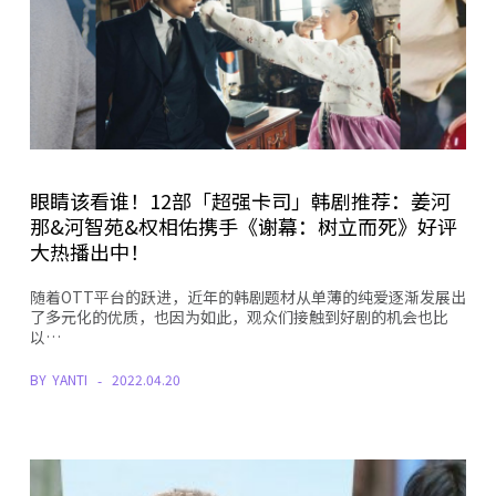
眼睛该看谁！12部「超强卡司」韩剧推荐：姜河
那&河智苑&权相佑携手《谢幕：树立而死》好评
大热播出中！
随着OTT平台的跃进，近年的韩剧题材从单薄的纯爱逐渐发展出
了多元化的优质，也因为如此，观众们接触到好剧的机会也比
以…
BY
YANTI
2022.04.20