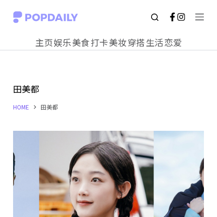
S
k
主页
娱乐
美食
打卡
美妆
穿搭
生活
恋爱
i
p
t
田美都
o
c
HOME
田美都
o
n
t
e
n
t