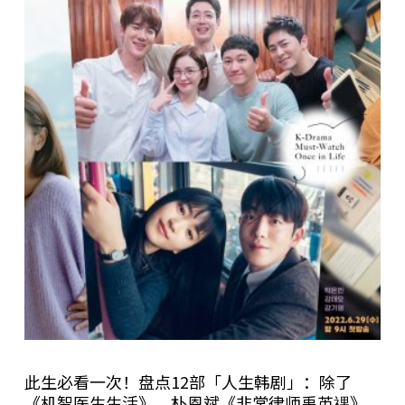
此生必看一次！盘点12部「人生韩剧」：除了
《机智医生生活》，朴恩斌《非常律师禹英禑》