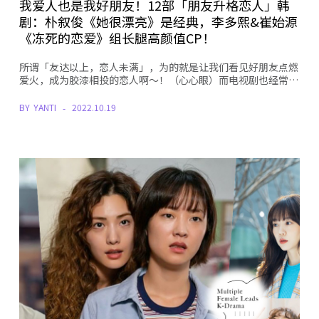
我爱人也是我好朋友！12部「朋友升格恋人」韩
剧：朴叙俊《她很漂亮》是经典，李多熙&崔始源
《冻死的恋爱》组长腿高颜值CP！
所谓「友达以上，恋人未满」，为的就是让我们看见好朋友点燃
爱火，成为胶漆相投的恋人啊～！（心心眼）而电视剧也经常…
BY
YANTI
2022.10.19