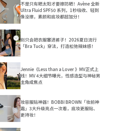
不是只有晒太阳才要擦防晒！Avène 全新
Ultra Fluid SPF50 系列，1秒吸收、轻到
像没擦，素颜和底妆都超加分！
别只会把衣服塞进裤子！2026夏日流行
「Bra Tuck」穿法，打造松弛辣妹感！
Jennie《Less than a Lover 》MV正式上
线！MV 4大细节曝光，性感造型与神秘男
主角成焦点
妆容服贴神器！BOBBI BROWN「妆前神
霜」3大升级亮点一次看，底妆更服贴、
更持妆！