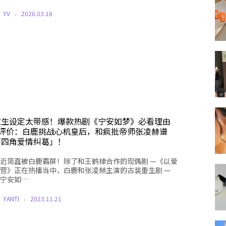
Y
YV
2026.03.18
重生设定太带感！爆款热剧《宁安如梦》必看理由
+评价：白鹿挑战心机皇后，和疯批帝师张凌赫谱
「四角爱情纠葛」！
近简直被白鹿霸屏！除了和王鹤棣合作的现偶剧 —《以爱
营》正在热播当中，白鹿和张凌赫主演的古装重生剧 —
宁安如…
Y
YANTI
2023.11.21