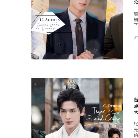
眼
剧
了
B
张
光
鹤