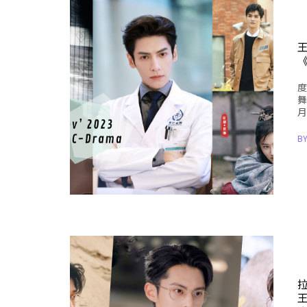
度
舞
月
B