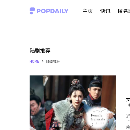
S
主页
快讯
匿名
k
i
p
t
陆剧推荐
o
HOME
陆剧推荐
c
o
n
t
e
n
近
t
了
角