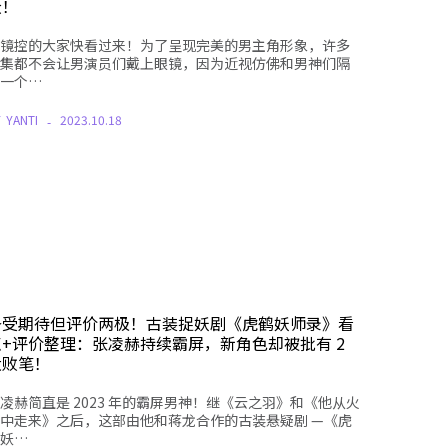
众！
镜控的大家快看过来！为了呈现完美的男主角形象，许多
集都不会让男演员们戴上眼镜，因为近视仿佛和男神们隔
一个…
Y
YANTI
2023.10.18
备受期待但评价两极！古装捉妖剧《虎鹤妖师录》看
点+评价整理：张凌赫持续霸屏，新角色却被批有 2
大败笔！
凌赫简直是 2023 年的霸屏男神！继《云之羽》和《他从火
中走来》之后，这部由他和蒋龙合作的古装悬疑剧 —《虎
妖…