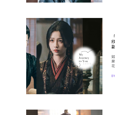
副
如
果
花
B