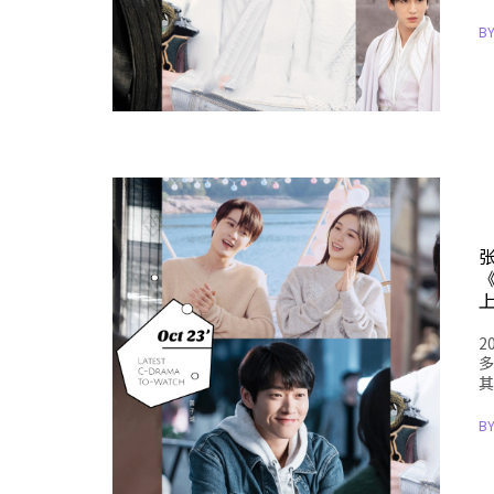
B
2
多
其
B