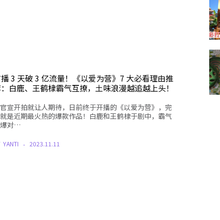
播 3 天破 3 亿流量！《以爱为营》7 大必看理由推
荐：白鹿、王鹤棣霸气互撩，土味浪漫越追越上头！
官宣开拍就让人期待，日前终于开播的《以爱为营》，完
就是近期最火热的爆款作品！白鹿和王鹤棣于剧中，霸气
爆对…
Y
YANTI
2023.11.11