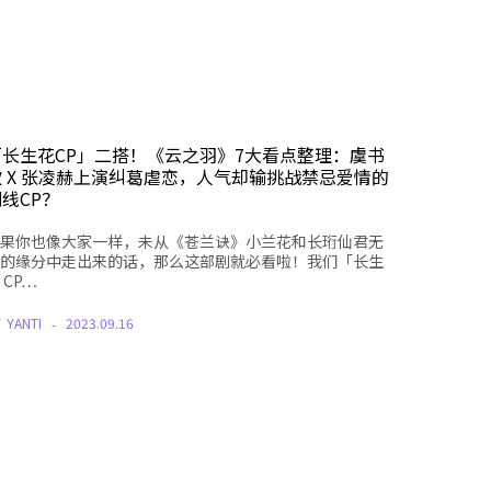
「长生花CP」二搭！《云之羽》7大看点整理：虞书
欣 X 张凌赫上演纠葛虐恋，人气却输挑战禁忌爱情的
线CP？
果你也像大家一样，未从《苍兰诀》小兰花和长珩仙君无
的缘分中走出来的话，那么这部剧就必看啦！我们「长生
 CP…
Y
YANTI
2023.09.16