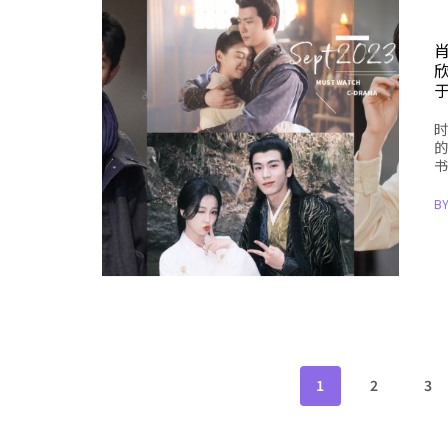
时
的
书
B
1
2
3