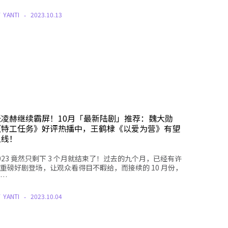
Y
YANTI
2023.10.13
张凌赫继续霸屏！10月「最新陆剧」推荐：魏大勋
《特工任务》好评热播中，王鹤棣《以爱为营》有望
上线！
023 竟然只剩下 3 个月就结束了！过去的九个月，已经有许
重磅好剧登场，让观众看得目不暇给，而接续的 10 月份，
…
Y
YANTI
2023.10.04