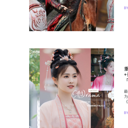
B
最
为
《
B