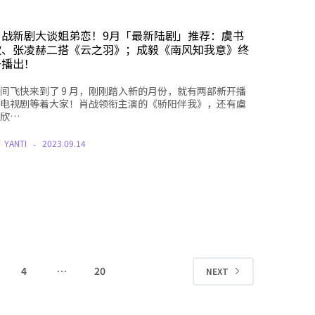
肖战新剧大谈姐弟恋！9月「最新陆剧」推荐：虞书
欣、张凌赫二搭《云之羽》；成毅《南风知我意》终
于播出！
间飞快来到了 9 月，刚刚踏入新的月份，就有两部新开播
电视剧等着大家！肖战领衔主演的《骄阳伴我》，还有虞
欣…
Y
YANTI
2023.09.14
4
…
20
NEXT