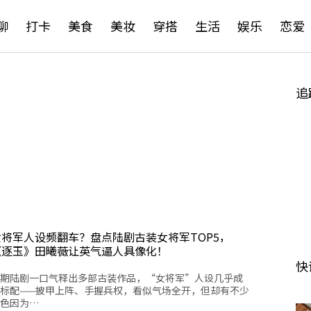
聊
打卡
美食
美妆
穿搭
生活
娱乐
恋爱
追
女将军人设频翻车？盘点陆剧古装女将军TOP5，
《逐玉》田曦薇让英气逼人具像化！
快
期陆剧一口气释出多部古装作品，“女将军”人设几乎成
标配——披甲上阵、手握兵权，看似气场全开，但却有不少
色因为…