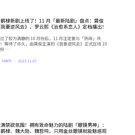
王鹤棣新剧上线了！11 月「最新陆剧」盘点：龚俊
《我要逆风去》、罗云熙《治愈系恋人》定档播出！
过了较为清静的 10 月份后，11 月注定要与「热闹」共
！等待了许久，由龚俊主演的《我要逆风去》正式压线 10
份…
Y
YANTI
2023.11.07
拉满禁欲氛围！拥有致命魅力的陆剧「眼镜男神」：
王鹤棣、魏大勋、魏哲鸣，只用金丝眼镜就能魅惑观