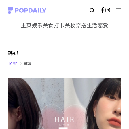
S
k
主页
娱乐
美食
打卡
美妆
穿搭
生活
恋爱
i
p
t
韩妞
o
c
HOME
韩妞
o
n
t
e
n
t