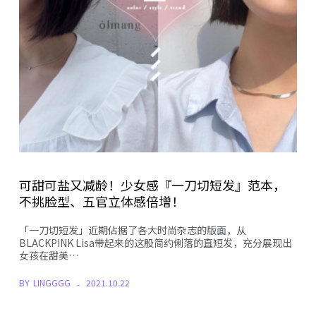
可甜可盐又减龄！少女感『一刀切短发』范本，
不挑脸型、五官立体感倍增！
「一刀切短发」近期佔据了各大时尚杂志的版面，从
BLACKPINK Lisa带起来的这股简约俐落的直短发，充分展现出
女孩在甜美…
BY
LINGGGG
2021.10.22