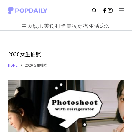
S
k
主页
娱乐
美食
打卡
美妆
穿搭
生活
恋爱
i
p
t
2020女生拍照
o
c
HOME
2020女生拍照
o
n
t
e
n
t