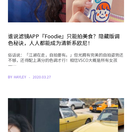
谁说滤镜APP『Foodie』只能拍美食？隐藏版调
色秘诀，人人都能成为清新系欧尼！
俗话说：「江湖在走，自拍要有。」但光拥有完美的自拍姿势还
不够，还得配上满分的色调才行！相信VSCO大概是所有女孩
一…
BY
HAYLEY
2020.03.27