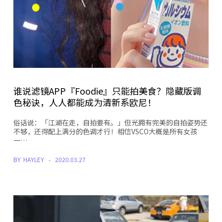
谁说滤镜APP『Foodie』只能拍美食？隐藏版调
色秘诀，人人都能成为清新系欧尼！
俗话说：「江湖在走，自拍要有。」但光拥有完美的自拍姿势还
不够，还得配上满分的色调才行！相信VSCO大概是所有女孩
一…
BY
HAYLEY
2020.03.27