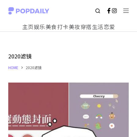
S
k
主页
娱乐
美食
打卡
美妆
穿搭
生活
恋爱
i
p
t
2020滤镜
o
c
HOME
2020滤镜
o
n
t
e
n
t