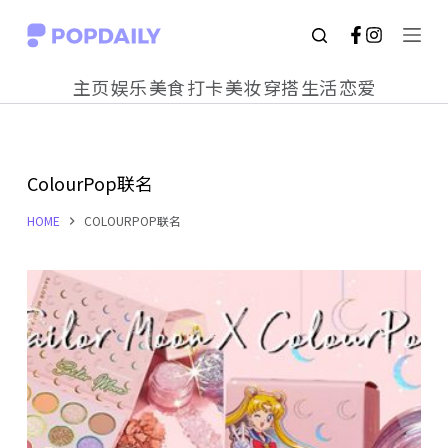
S
k
主页
娱乐
美食
打卡
美妆
穿搭
生活
恋爱
i
p
t
ColourPop联名
o
c
HOME
COLOURPOP联名
o
n
t
e
n
t