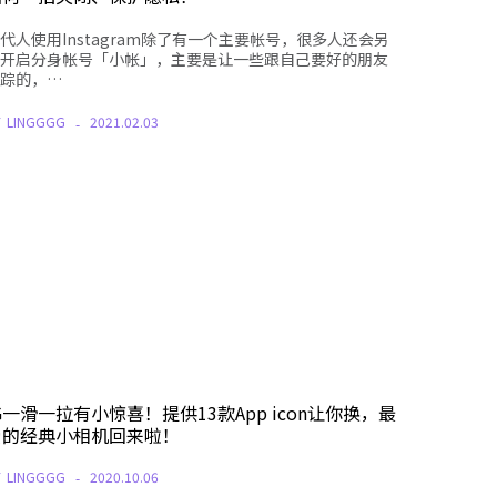
代人使用Instagram除了有一个主要帐号，很多人还会另
开启分身帐号「小帐」，主要是让一些跟自己要好的朋友
踪的，…
Y
LINGGGG
2021.02.03
G一滑一拉有小惊喜！提供13款App icon让你换，最
爱的经典小相机回来啦！
Y
LINGGGG
2020.10.06