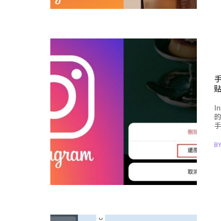
I
的
手
B