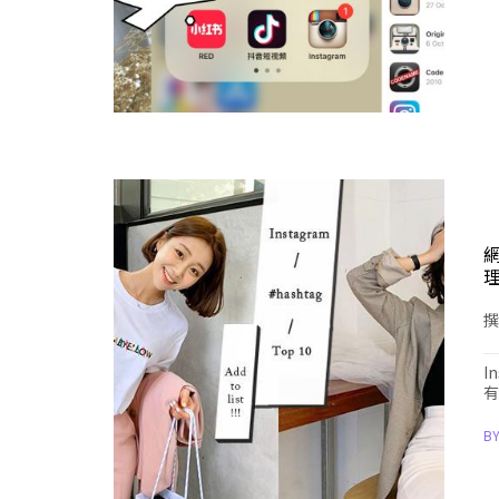
撰
I
有
B