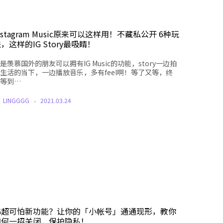
nstagram Music原来可以这样用！不藏私公开 6种玩
，这样的IG Story最吸睛！
是羡慕国外的朋友可以拥有IG Music的功能，story一边拍
生活的当下，一边播放音乐，多有feel啊！等了又等，终
等到…
Y
LINGGGG
2021.03.24
IG超可怕新功能？让你的「小帐号」通通现形，教你
如何一招关闭、保护隐私！