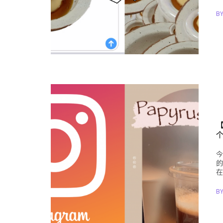
B
今
的
在
B