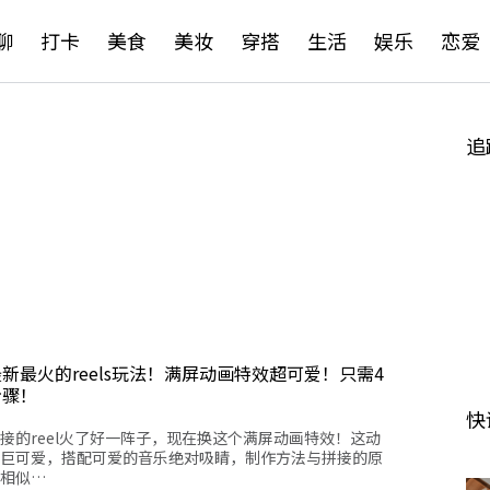
聊
打卡
美食
美妆
穿搭
生活
娱乐
恋爱
追
新最火的reels玩法！满屏动画特效超可爱！只需4
步骤！
快
接的reel火了好一阵子，现在换这个满屏动画特效！这动
巨可爱，搭配可爱的音乐绝对吸睛，制作方法与拼接的原
相似…