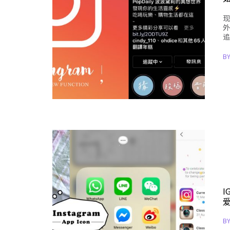
现
外
追
B
I
B