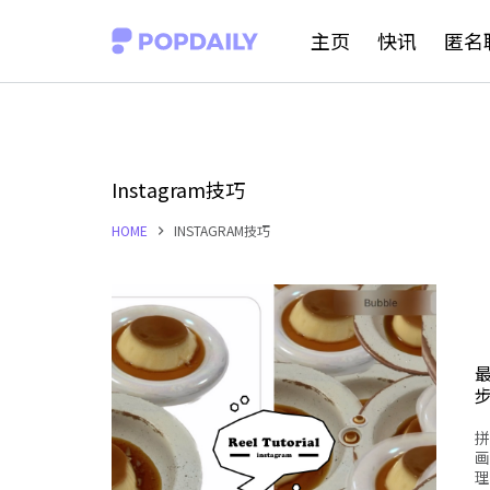
S
主页
快讯
匿名
k
i
p
t
Instagram技巧
o
HOME
INSTAGRAM技巧
c
o
n
t
最
e
n
拼
t
画
理