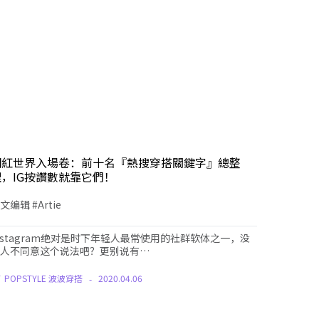
網紅世界入場卷：前十名『熱搜穿搭關鍵字』總整
理，IG按讚數就靠它們！
文编辑 #Artie
nstagram绝对是时下年轻人最常使用的社群软体之一，没
人不同意这个说法吧？更别说有…
Y
POPSTYLE 波波穿搭
2020.04.06