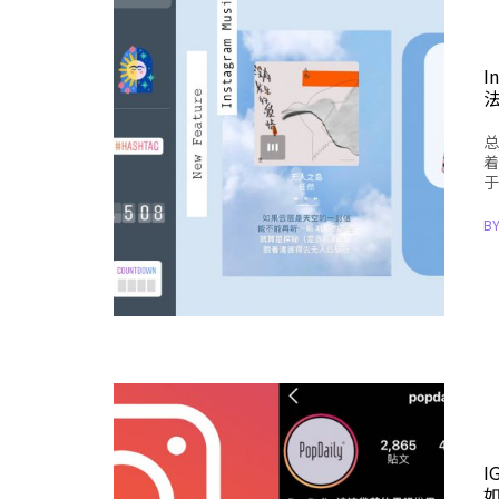
I
法
总
着
于
B