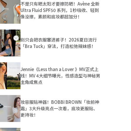
不是只有晒太阳才要擦防晒！Avène 全新
Ultra Fluid SPF50 系列，1秒吸收、轻到
像没擦，素颜和底妆都超加分！
别只会把衣服塞进裤子！2026夏日流行
「Bra Tuck」穿法，打造松弛辣妹感！
Jennie《Less than a Lover 》MV正式上
线！MV 4大细节曝光，性感造型与神秘男
主角成焦点
妆容服贴神器！BOBBI BROWN「妆前神
霜」3大升级亮点一次看，底妆更服贴、
更持妆！