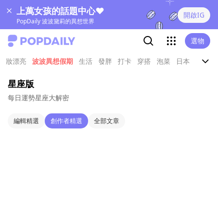
上萬女孩的話題中心❤
開啟IG
PopDaily 波波黛莉的異想世界
選物
妝漂亮
波波異想假期
生活
發胖
打卡
穿搭
泡菜
日本
娛樂
星座版
每日運勢星座大解密
編輯精選
創作者精選
全部文章