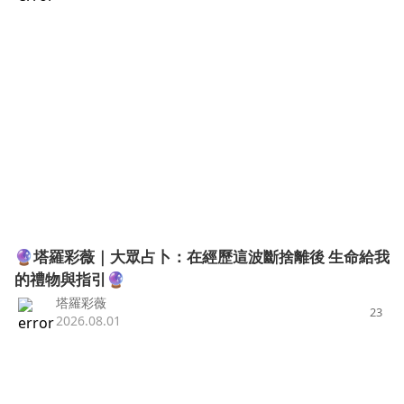
🔮塔羅彩薇｜大眾占卜：在經歷這波斷捨離後 生命給我
的禮物與指引🔮
塔羅彩薇
23
2026.08.01