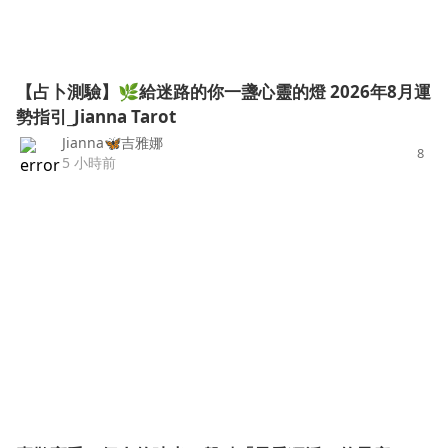
【占卜測驗】🌿給迷路的你一盞心靈的燈 2026年8月運
勢指引_Jianna Tarot
Jianna🦋吉雅娜
8
5 小時前