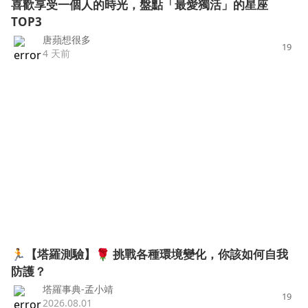
喜歡享受一個人的時光，盤點「最愛獨活」的星座
TOP3
唐蘋想很多
19
4 天前
🏃【塔羅測驗】🌹 挑戰各種環境變化，你該如何自我
防護？
塔羅事典-孟小靖
19
2026.08.01