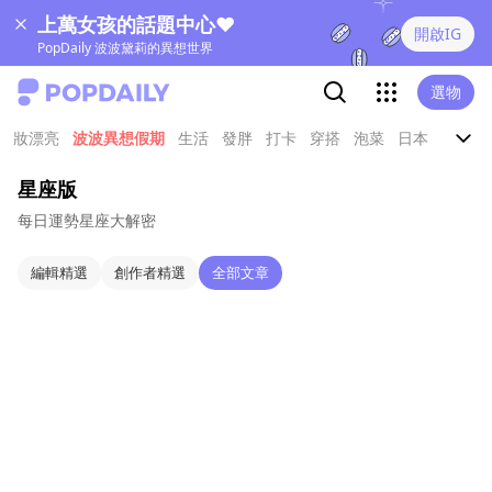
上萬女孩的話題中心❤
開啟IG
PopDaily 波波黛莉的異想世界
選物
妝漂亮
波波異想假期
生活
發胖
打卡
穿搭
泡菜
日本
娛樂
星座版
每日運勢星座大解密
編輯精選
創作者精選
全部文章