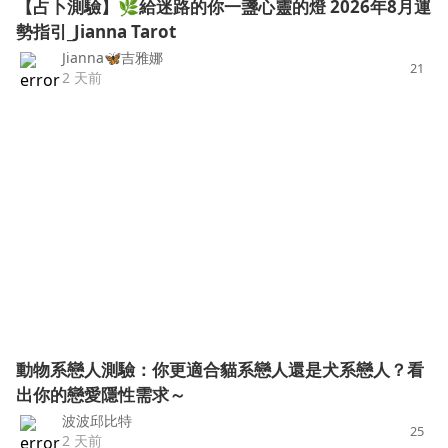
【占卜測驗】🌿給迷路的你一盞心靈的燈 2026年8月運
勢指引_Jianna Tarot
Jianna🦋吉雅娜
21
2 天前
動物系戀人測驗：你更適合貓系戀人還是犬系戀人？看
出你的戀愛隱性需求～
波波邱比特
25
2 天前