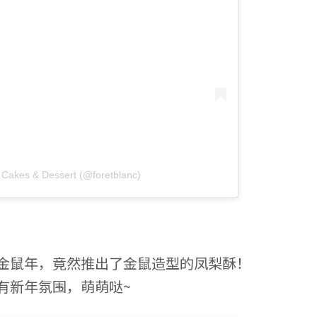
c Cakes & Dessert (@foretblanc)
金鼠年，竟然推出了金鼠造型的凤梨酥！
有新年氛围，萌萌哒~