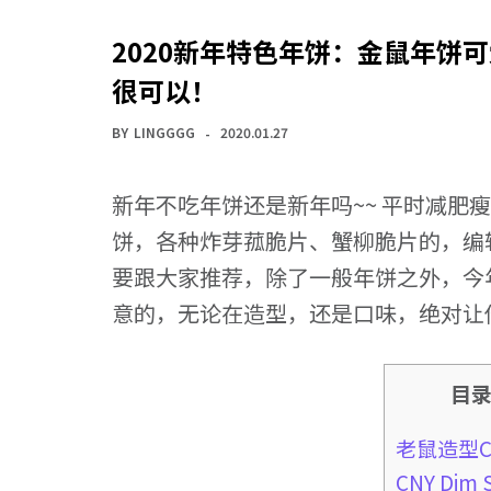
2020新年特色年饼：金鼠年饼
很可以！
BY
LINGGGG
2020.01.27
新年不吃年饼还是新年吗~~ 平时减肥瘦
饼，各种炸芽菰脆片、蟹柳脆片的，编
要跟大家推荐，除了一般年饼之外，今
意的，无论在造型，还是口味，绝对让
目
老鼠造型Co
CNY Dim 