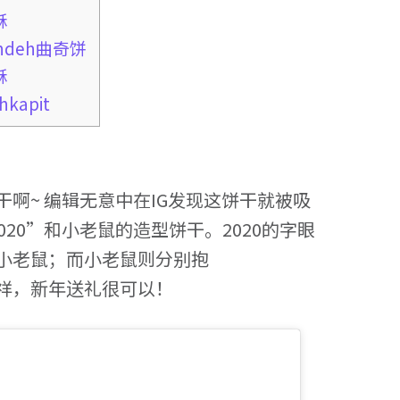
酥
ondeh曲奇饼
酥
kapit
啊~ 编辑无意中在IG发现这饼干就被吸
20”和小老鼠的造型饼干。2020的字眼
小老鼠；而小老鼠则分别抱
祥，新年送礼很可以！