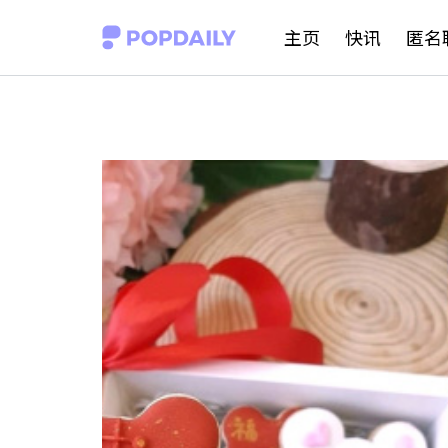
S
主页
快讯
匿名
k
i
p
t
o
c
o
n
t
e
n
t