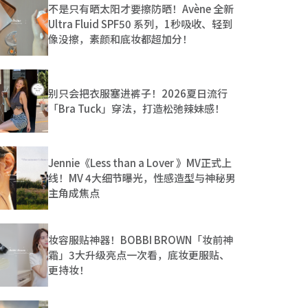
不是只有晒太阳才要擦防晒！Avène 全新
Ultra Fluid SPF50 系列，1秒吸收、轻到
像没擦，素颜和底妆都超加分！
别只会把衣服塞进裤子！2026夏日流行
「Bra Tuck」穿法，打造松弛辣妹感！
Jennie《Less than a Lover 》MV正式上
线！MV 4大细节曝光，性感造型与神秘男
主角成焦点
妆容服贴神器！BOBBI BROWN「妆前神
霜」3大升级亮点一次看，底妆更服贴、
更持妆！