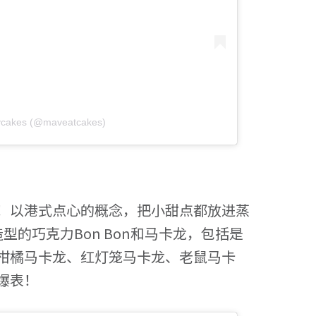
avcakes (@maveatcakes)
！以港式点心的概念，把小甜点都放进蒸
的巧克力Bon Bon和马卡龙，包括是
柑橘马卡龙、红灯笼马卡龙、老鼠马卡
爆表！