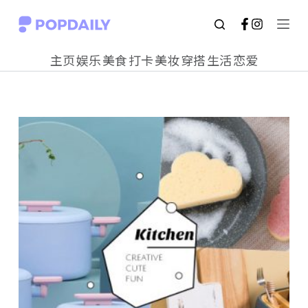
S
k
主页
娱乐
美食
打卡
美妆
穿搭
生活
恋爱
i
p
t
o
c
o
n
t
e
n
t