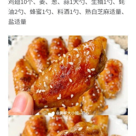
鸡翅10个、姜、葱、蒜1大勺、生抽1勺、蚝
油2勺、蜂蜜1勺、料酒1勺、熟白芝麻适量、
盐适量