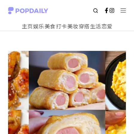
S
k
主页
娱乐
美食
打卡
美妆
穿搭
生活
恋爱
i
p
t
o
c
o
n
t
e
n
t