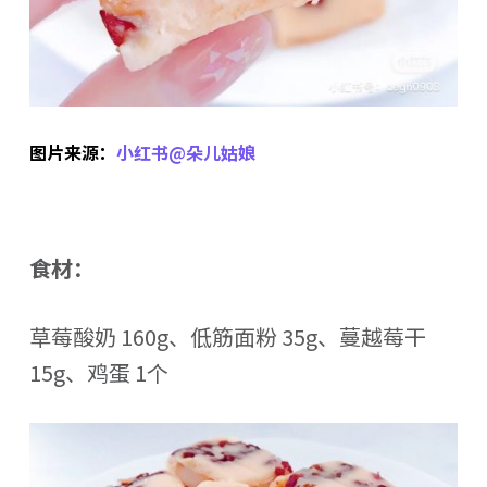
图片来源：
小红书@
朵儿姑娘
食材：
草莓酸奶 160g、低筋面粉 35g、蔓越莓干
15g、鸡蛋 1个