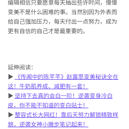
编辑相信只要愿意每天抽出些许时间，慢慢
变美不是什么困难的事。当然别因为外表而
给自己强加压力，每天付出一点努力，成为
更有自信的自己才是最重要的。
延伸阅读：
▶
《传闻中的陈芊芊》赵露思变美秘诀全在
这！牛奶肌养成、减肥有一套！
▶
坚持下去真的会白一阶！逆袭变身冷白
皮，你不能不知道的变白贴士！
▶
整容式长大网红！靠后天努力解锁精致样
貌，逆袭女神小撇步笔记起来！