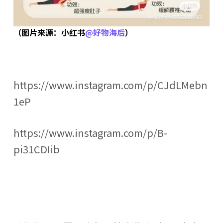
（图片来源：小红书
@好物海后
）
https://www.instagram.com/p/CJdLMebn
1eP
https://www.instagram.com/p/B-
pi31CDIib