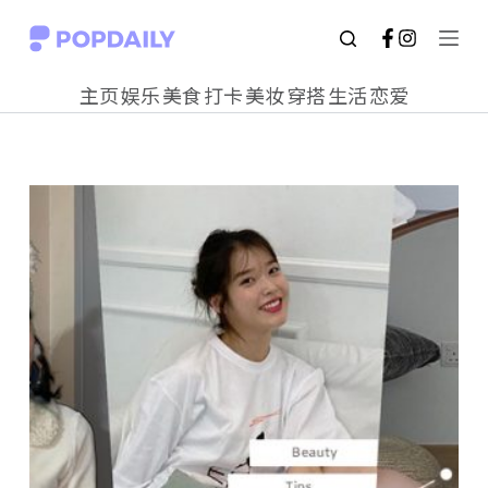
S
k
主页
娱乐
美食
打卡
美妆
穿搭
生活
恋爱
i
p
t
o
c
o
n
t
e
n
t