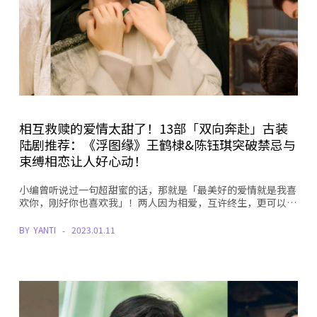
相互救赎的爱情太甜了！13部「双向奔赴」古装
陆剧推荐：《浮图缘》王鹤棣&陈钰琪突破禁忌与
束缚相恋让人好心动！
小编曾听说过一句超甜蜜的话，那就是「最美好的爱情就是我喜
欢你，刚好你也喜欢我」！两人因为相爱，互许终生，更可以…
BY
YANTI
2023.01.11