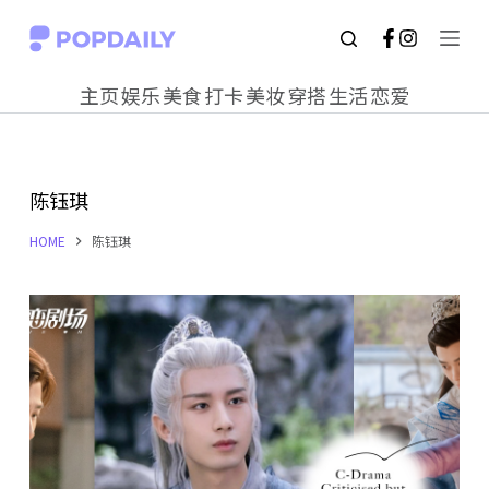
S
k
主页
娱乐
美食
打卡
美妆
穿搭
生活
恋爱
i
p
t
陈钰琪
o
c
HOME
陈钰琪
o
n
t
e
n
t