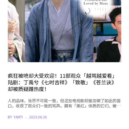
疯狂被喷却大受欢迎！11部观众「越骂越爱看」
陆剧：丁禹兮《七时吉祥》「致敬」《苍兰诀》
却被质疑蹭热度！
人的品味，当然不可能一致，但这些电视剧却是突破了如此的盲
口，收获了观众们一致的骂声。拥有「黑红」体质的它们，被…
BY
YANTI
2023.08.26