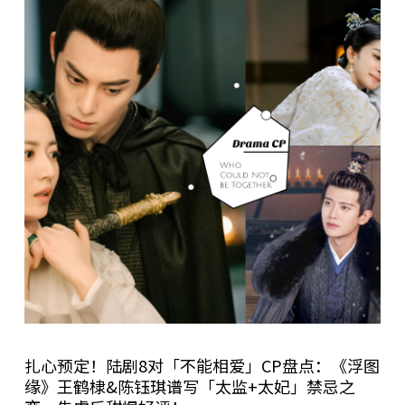
扎心预定！陆剧8对「不能相爱」CP盘点：《浮图
缘》王鹤棣&陈钰琪谱写「太监+太妃」禁忌之