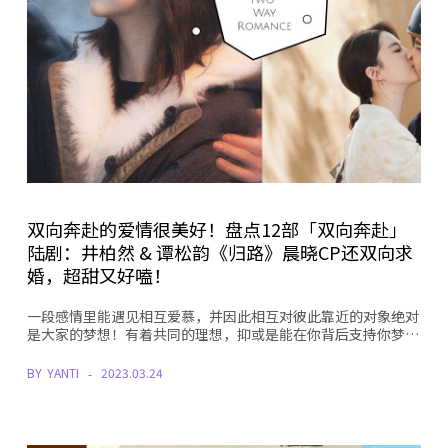
双向奔赴的爱情很美好！盘点12部「双向奔赴」
陆剧：井柏然 & 谭松韵《归路》晨晓CP还双向求
婚，超甜又好嗑！
一段感情里能遇见相互爱慕，并因此相互对彼此靠近的对象绝对
是大家的梦想！有着共同的理想，抑或是能在你背后支持你梦…
BY
YANTI
2023.03.24