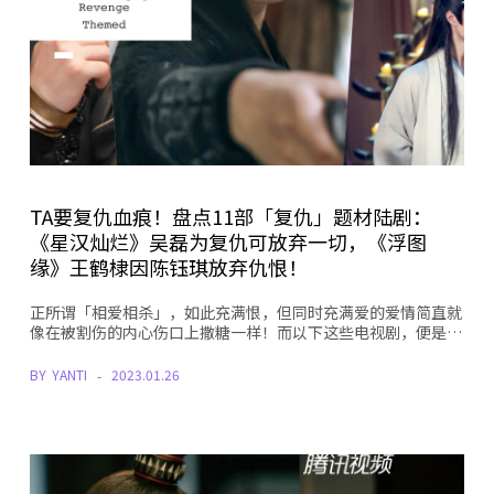
TA要复仇血痕！盘点11部「复仇」题材陆剧：
《星汉灿烂》吴磊为复仇可放弃一切，《浮图
缘》王鹤棣因陈钰琪放弃仇恨！
正所谓「相爱相杀」，如此充满恨，但同时充满爱的爱情简直就
像在被割伤的内心伤口上撒糖一样！而以下这些电视剧，便是…
BY
YANTI
2023.01.26