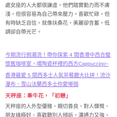
處女座的人大都很謙虛，他們踏實勤力而不膚
淺，但很容易為自己帶來壓力。喜歡忙碌，但
有時缺乏自信。就像扶桑花，美麗卻含蓄，低
調卻自帶光芒。
今期流行倒潮流！帶你探索
4
間香港中西合璧
懷舊咖啡室，嚐陶瓷杯裡的西方
Cappuccino~
香港最愛
5
間西多士人氣茶餐廳大比拼！流沙
瀑布、雪山法蘭西多士你愛哪個
天秤座：牽牛花，「初戀」
天秤座的人外型優雅、親切善良、對人慷慨、
朋友緣極好、喜歡聽別人傾訴，溝通力又強，