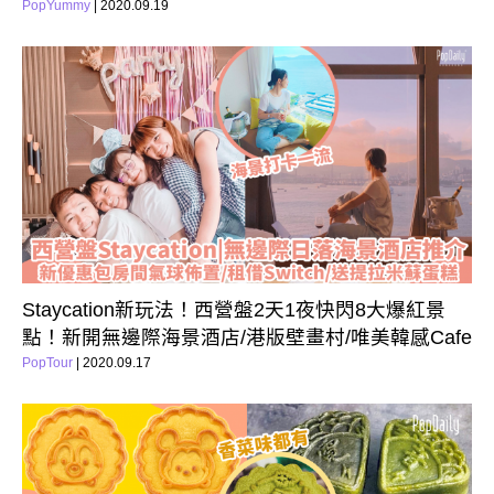
PopYummy
| 2020.09.19
Staycation新玩法！西營盤2天1夜快閃8大爆紅景
點！新開無邊際海景酒店/港版壁畫村/唯美韓感Cafe
PopTour
| 2020.09.17