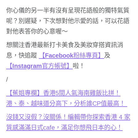
你心儀的另一半有沒有呈現花語般的獨特氣質
呢？別遲疑，下次想對他示愛的話，可以花語
對他表答你的心意喔～
想關注香港最新打卡美食及美妝穿搭資訊消
息，快追蹤
【
Facebook
粉絲專頁】
及
【
Instagram
官方帳號】
啦！
/
【蕉姐專欄】香港
5
間人氣海南雞飯比拼！
港、泰、越味道分高下，分析誰
CP
值最高！
沒錢又沒假？沒關係！編輯帶你探索香港
4
家
質感滿滿日式
cafe
，滿足你想飛日本的心！