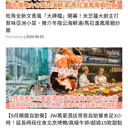
旺角全新文青風「大牌檔」開幕！米芝蓮大廚主打
惹味亞洲小菜，推介冬陰公海鮮湯/馬拉盞鳳尾蝦炒
飯
PopYummy
| 2020.09.20
【9月精選自助餐】JW萬豪酒店宵夜自助餐食足3小
時！延長時段任食北京烤鴨/高級牛排/超過15款甜點