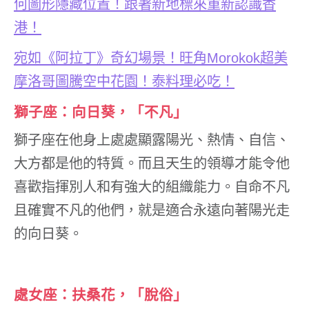
何圖形隱藏位置！跟著新地標來重新認識香
港！
宛如《阿拉丁》奇幻場景！旺角
Morokok
超美
摩洛哥圖騰空中花園！泰料理必吃！
獅子座：向日葵，「不凡」
獅子座在他身上處處顯露陽光、熱情、自信、
大方都是他的特質。而且天生的領導才能令他
喜歡指揮別人和有強大的組織能力。自命不凡
且確實不凡的他們，就是適合永遠向著陽光走
的向日葵。
處女座：扶桑花，「脫俗」