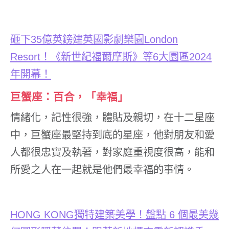
砸下
35
億英鎊建英國影劇樂園
London
Resort
！《新世紀福爾摩斯》等
6
大園區
2024
年開幕！
巨蟹座：百合，「幸福」
情緒化，記性很強，體貼及親切，在十二星座
中，巨蟹座最堅持到底的星座，他對朋友和愛
人都很忠實及執著，對家庭重視度很高，能和
所愛之人在一起就是他們最幸福的事情。
HONG KONG
獨特建築美學！盤點
6
個最美幾