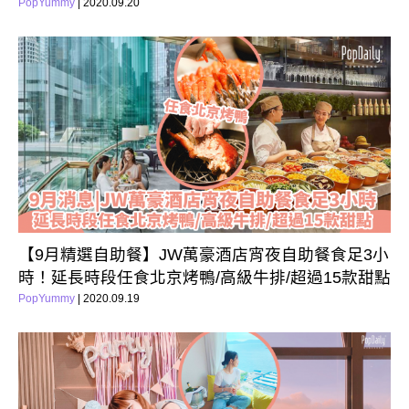
PopYummy
| 2020.09.20
【9月精選自助餐】JW萬豪酒店宵夜自助餐食足3小
時！延長時段任食北京烤鴨/高級牛排/超過15款甜點
PopYummy
| 2020.09.19