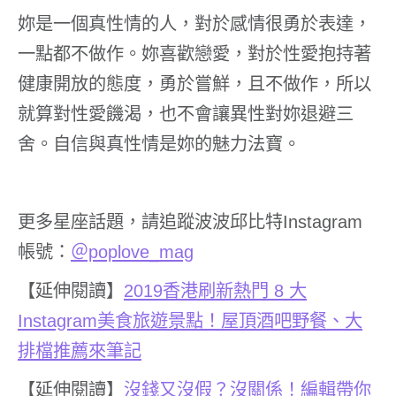
妳是一個真性情的人，對於感情很勇於表達，
一點都不做作。妳喜歡戀愛，對於性愛抱持著
健康開放的態度，勇於嘗鮮，且不做作，所以
就算對性愛饑渴，也不會讓異性對妳退避三
舍。自信與真性情是妳的魅力法寶。
更多星座話題，請追蹤波波邱比特Instagram
帳號：
＠poplove_mag
【延伸閱讀】
2019
香港刷新熱門
8
大
Instagram
美食旅遊景點！屋頂酒吧野餐、大
排檔推薦來筆記
【延伸閱讀】
沒錢又沒假？沒關係！編輯帶你