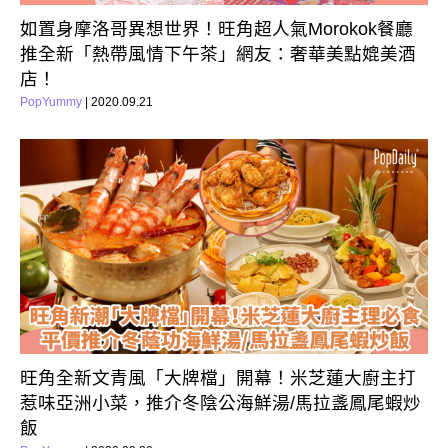
如置身摩洛哥異想世界！旺角超人氣Morokok餐廳
推全新「熱帶風情下午茶」網友：奢華美點媲美酒
店！
PopYummy
| 2020.09.21
旺角全新文青風「大牌檔」開幕！米芝蓮大廚主打
惹味亞洲小菜，推介冬陰公海鮮湯/馬拉盞鳳尾蝦炒
飯