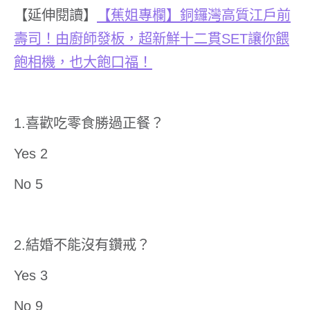
【延伸閱讀】
【蕉姐專欄】銅鑼灣高質江戶前
壽司！由廚師發板，超新鮮十二貫
SET
讓你餵
飽相機，也大飽口福！
1.喜歡吃零食勝過正餐？
Yes 2
No 5
2.結婚不能沒有鑽戒？
Yes 3
No 9