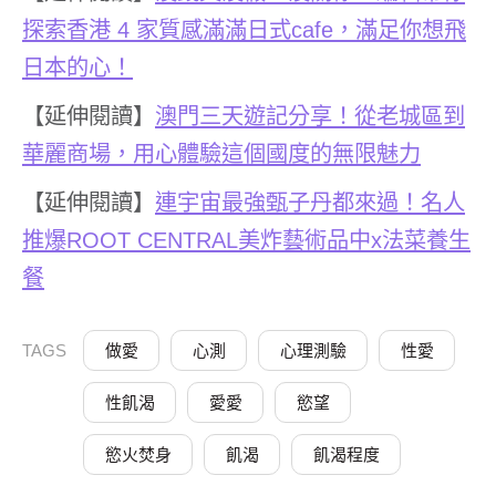
探索香港
4
家質感滿滿日式
cafe
，滿足你想飛
日本的心！
【延伸閱讀】
澳門三天遊記分享！從老城區到
華麗商場，用心體驗這個國度的無限魅力
【延伸閱讀】
連宇宙最強甄子丹都來過！名人
推爆
ROOT CENTRAL
美炸藝術品中
x
法菜養生
餐
TAGS
做愛
心測
心理測驗
性愛
性飢渴
愛愛
慾望
慾火焚身
飢渴
飢渴程度