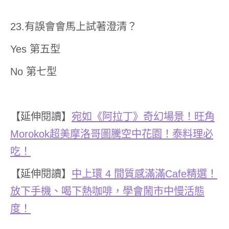
23.有誤會會馬上試著澄清？
Yes 第五型
No 第七型
【延伸閱讀】
宛如《阿拉丁》奇幻場景！旺角
Morokok
超美摩洛哥圖騰空中花園！泰料理必
吃！
【延伸閱讀】
中上環
4
間質感滿滿
Cafe
精選！
放下手機、喝下熱咖啡，學會鬧市中慢活態
度！