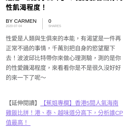
性飢渴程度！
BY CARMEN
0
2020-07-04
SHARES
性愛是人類與生俱來的本能，有渴望是一件再
正常不過的事情，千萬別把自身的慾望壓下
去！波波邱比特帶你來做心理測驗，測的是你
的性愛饑渴程度，來看看你是不是很久沒好好
的來一下了呢～
【延伸閱讀】
【蕉姐專欄】香港
5
間人氣海南
雞飯比拼！港、泰、越味道分高下，分析誰
CP
值最高！