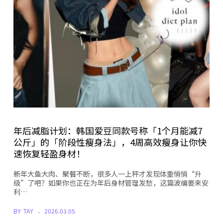
年后减脂计划：韩国爱豆同款号称「1个月能减7
公斤」的「阶段性瘦身法」，4周高效瘦身让你快
速恢复轻盈身材！
新年大鱼大肉、聚餐不断，很多人一上秤才发现体重悄悄“升
级”了吧？如果你也正在为年后身材管理发愁，这篇波编要来安
利…
BY
TAY
2026.03.05