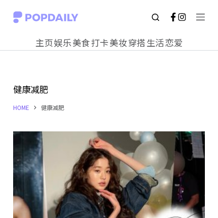
S
k
主页
娱乐
美食
打卡
美妆
穿搭
生活
恋爱
i
p
t
健康减肥
o
c
HOME
健康减肥
o
n
t
e
n
t