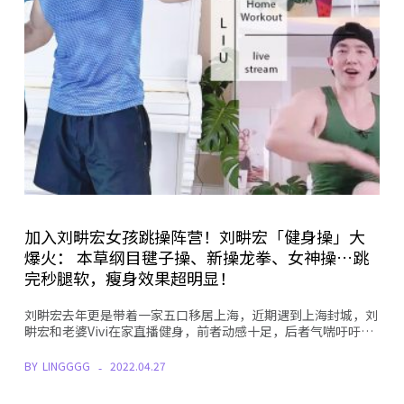
加入刘畊宏女孩跳操阵营！刘畊宏「健身操」大
爆火： 本草纲目毽子操、新操龙拳、女神操…跳
完秒腿软，瘦身效果超明显！
刘畊宏去年更是带着一家五口移居上海，近期遇到上海封城，刘
畊宏和老婆Vivi在家直播健身，前者动感十足，后者气喘吁吁…
BY
LINGGGG
2022.04.27