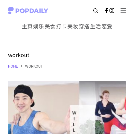
S
k
主页
娱乐
美食
打卡
美妆
穿搭
生活
恋爱
i
p
t
workout
o
c
HOME
WORKOUT
o
n
t
e
n
t